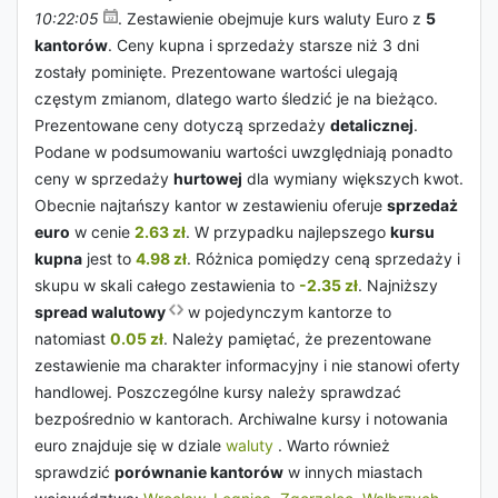
10:22:05
. Zestawienie obejmuje kurs waluty Euro z
5
kantorów
. Ceny kupna i sprzedaży starsze niż 3 dni
zostały pominięte. Prezentowane wartości ulegają
częstym zmianom, dlatego warto śledzić je na bieżąco.
Prezentowane ceny dotyczą sprzedaży
detalicznej
.
Podane w podsumowaniu wartości uwzględniają ponadto
ceny w sprzedaży
hurtowej
dla wymiany większych kwot.
Obecnie najtańszy kantor w zestawieniu oferuje
sprzedaż
euro
w cenie
2.63 zł
. W przypadku najlepszego
kursu
kupna
jest to
4.98 zł
. Różnica pomiędzy ceną sprzedaży i
skupu w skali całego zestawienia to
-2.35 zł
. Najniższy
spread walutowy
w pojedynczym kantorze to
natomiast
0.05 zł
. Należy pamiętać, że prezentowane
zestawienie ma charakter informacyjny i nie stanowi oferty
handlowej. Poszczególne kursy należy sprawdzać
bezpośrednio w kantorach. Archiwalne kursy i notowania
euro znajduje się w dziale
waluty
. Warto również
sprawdzić
porównanie kantorów
w innych miastach