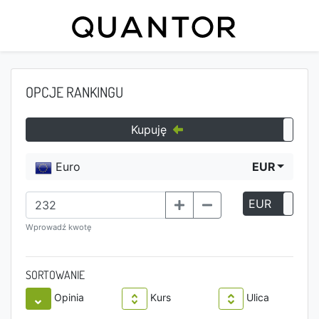
OPCJE RANKINGU
Kupuję
Euro
EUR
EUR
P
Wprowadź kwotę
SORTOWANIE
Opinia
Kurs
Ulica