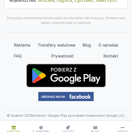
województwa:
Wrocław
,
Legnica
,
Zgorzelec
,
Wałbrzych
.
Powyższe zestawienie kursów walut ma charakter informacyjny. Podane ceny
należy zweryfikować w kantorze.
Reklama
Transfery walutowe
Blog
O serwisie
FAQ
Prywatność
Kontakt
© Quantor 2026
Android i Google Play są znakami towarowymi Google LLC.
KANTORY
E-KANTORY
WALUTY
BLOG
WIĘCEJ