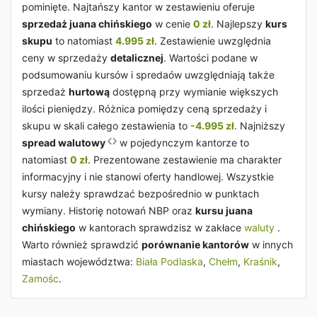
pominięte. Najtańszy kantor w zestawieniu oferuje
sprzedaż juana chińskiego
w cenie
0 zł
. Najlepszy
kurs
skupu
to natomiast
4.995 zł
. Zestawienie uwzględnia
ceny w sprzedaży
detalicznej
. Wartości podane w
podsumowaniu kursów i spredaów uwzględniają także
sprzedaż
hurtową
dostępną przy wymianie większych
ilości pieniędzy. Różnica pomiędzy ceną sprzedaży i
skupu w skali całego zestawienia to
-4.995 zł
. Najniższy
spread walutowy
w pojedynczym kantorze to
natomiast
0 zł
. Prezentowane zestawienie ma charakter
informacyjny i nie stanowi oferty handlowej. Wszystkie
kursy należy sprawdzać bezpośrednio w punktach
wymiany. Historię notowań NBP oraz
kursu juana
chińskiego
w kantorach sprawdzisz w zakłace
waluty
.
Warto również sprawdzić
porównanie kantorów
w innych
miastach województwa:
Biała Podlaska
,
Chełm
,
Kraśnik
,
Zamośc
.