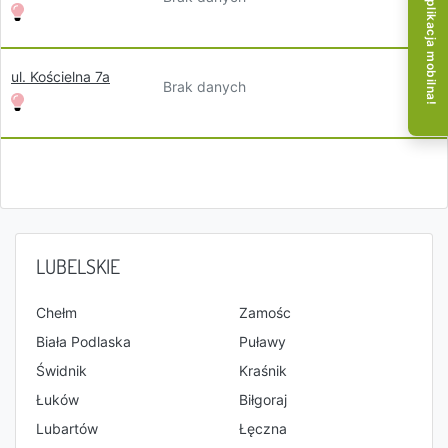
Aplikacja mobilna!
ul. Kościelna 7a
Brak danych
LUBELSKIE
Chełm
Zamośc
Biała Podlaska
Puławy
Świdnik
Kraśnik
Łuków
Biłgoraj
Lubartów
Łęczna