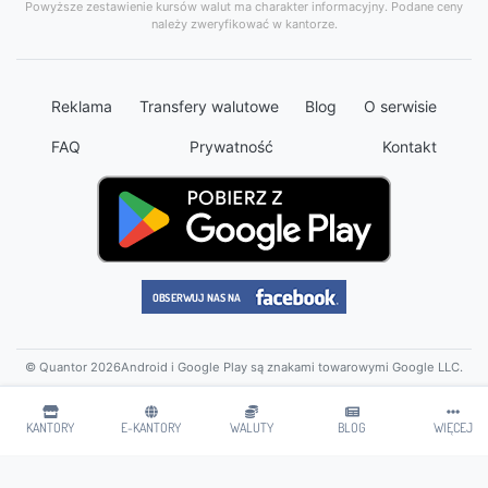
Powyższe zestawienie kursów walut ma charakter informacyjny. Podane ceny
należy zweryfikować w kantorze.
Reklama
Transfery walutowe
Blog
O serwisie
FAQ
Prywatność
Kontakt
© Quantor 2026
Android i Google Play są znakami towarowymi Google LLC.
KANTORY
E-KANTORY
WALUTY
BLOG
WIĘCEJ