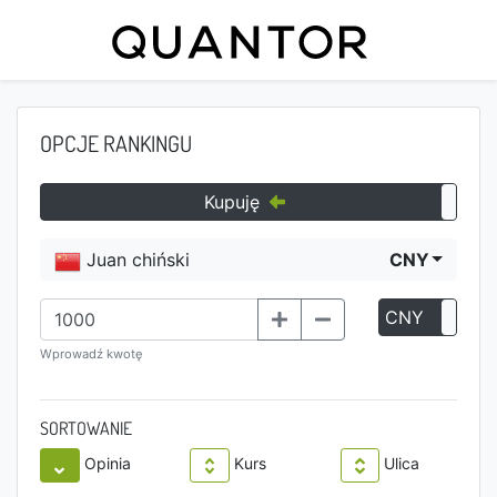
OPCJE RANKINGU
Kupuję
Juan chiński
CNY
CNY
P
Wprowadź kwotę
SORTOWANIE
Opinia
Kurs
Ulica