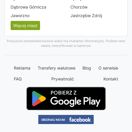
Dąbrowa Górnicza
Chorzów
Jaworzno
Jastrzębie Zdrój
Więcej miast
Powyższe zestawienie kursów walut ma charakter informacyjny. Podane ceny
należy zweryfikować w kantorze.
Reklama
Transfery walutowe
Blog
O serwisie
FAQ
Prywatność
Kontakt