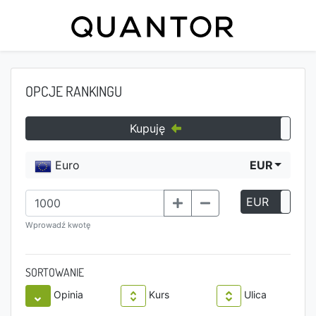
OPCJE RANKINGU
Kupuję
Euro
EUR
EUR
P
Wprowadź kwotę
SORTOWANIE
Opinia
Kurs
Ulica