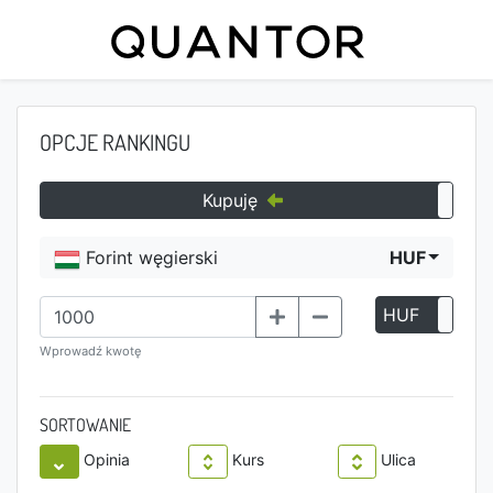
OPCJE RANKINGU
Kupuję
Forint węgierski
HUF
HUF
P
Wprowadź kwotę
SORTOWANIE
Opinia
Kurs
Ulica