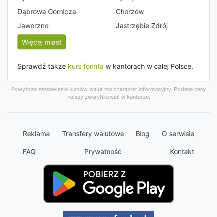
Dąbrowa Górnicza
Chorzów
Jaworzno
Jastrzębie Zdrój
Więcej miast
Sprawdź także
kurs forinta
w kantorach w całej Polsce.
Powyższe zestawienie kursów walut ma charakter informacyjny. Podane ceny
należy zweryfikować w kantorze.
Reklama
Transfery walutowe
Blog
O serwisie
FAQ
Prywatność
Kontakt