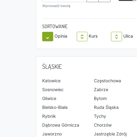
Wprowadź kwotę
SORTOWANIE
Opinia
Kurs
Ulica
ŚLĄSKIE
Katowice
Częstochowa
Sosnowiec
Zabrze
Gliwice
Bytom
Bielsko-Biała
Ruda Śląska
Rybnik
Tychy
Dąbrowa Górnicza
Chorzów
Jaworzno
Jastrzębie Zdrój