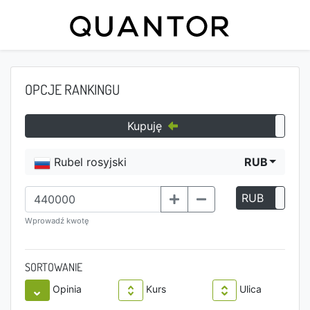
OPCJE RANKINGU
Kupuję
Rubel rosyjski
RUB
RUB
P
Wprowadź kwotę
SORTOWANIE
Opinia
Kurs
Ulica