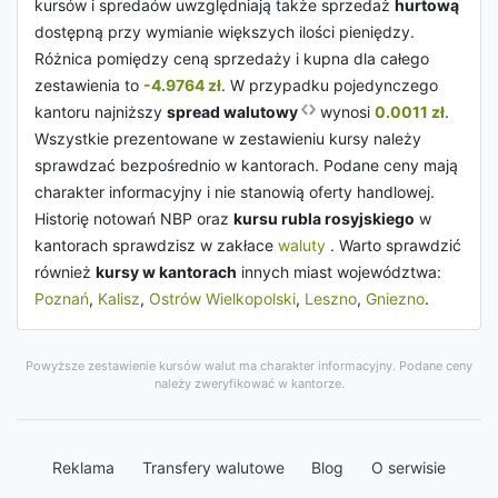
kursów i spredaów uwzględniają także sprzedaż
hurtową
dostępną przy wymianie większych ilości pieniędzy.
Różnica pomiędzy ceną sprzedaży i kupna dla całego
zestawienia to
-4.9764 zł
. W przypadku pojedynczego
kantoru najniższy
spread walutowy
wynosi
0.0011 zł
.
Wszystkie prezentowane w zestawieniu kursy należy
sprawdzać bezpośrednio w kantorach. Podane ceny mają
charakter informacyjny i nie stanowią oferty handlowej.
Historię notowań NBP oraz
kursu rubla rosyjskiego
w
kantorach sprawdzisz w zakłace
waluty
. Warto sprawdzić
również
kursy w kantorach
innych miast województwa:
Poznań
,
Kalisz
,
Ostrów Wielkopolski
,
Leszno
,
Gniezno
.
Powyższe zestawienie kursów walut ma charakter informacyjny. Podane ceny
należy zweryfikować w kantorze.
Reklama
Transfery walutowe
Blog
O serwisie