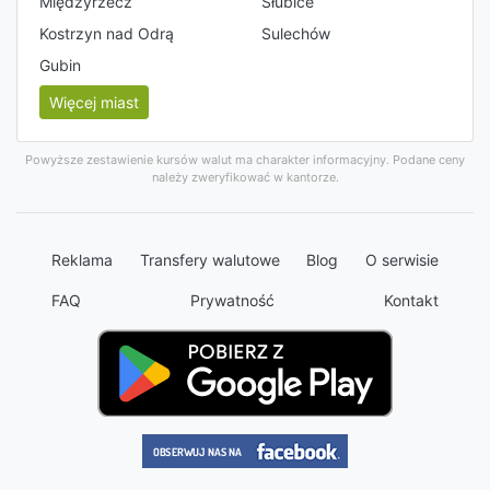
Międzyrzecz
Słubice
Kostrzyn nad Odrą
Sulechów
Gubin
Więcej miast
Powyższe zestawienie kursów walut ma charakter informacyjny. Podane ceny
należy zweryfikować w kantorze.
Reklama
Transfery walutowe
Blog
O serwisie
FAQ
Prywatność
Kontakt