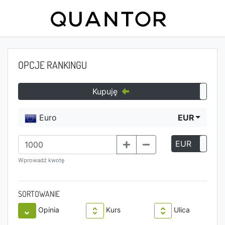
OPCJE RANKINGU
Kupuję
Euro
EUR
EUR
P
Wprowadź kwotę
SORTOWANIE
Opinia
Kurs
Ulica