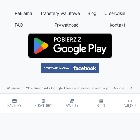
Reklama
Transfery walutowe
Blog
O serwisie
FAQ
Prywatność
Kontakt
© Quantor 2026
Android i Google Play są znakami towarowymi Google LLC.
KANTORY
E-KANTORY
WALUTY
BLOG
WIĘCEJ