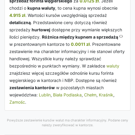
sprzedaż forinta węgierskiego
za
0.0125 zł
. Jeżeli
chodzi o
kupna waluty
, to cena kupna wynosi obecnie
4.915 zł
. Wartości kursów uwzględniają sprzedaż
detaliczną
. Przedstawione ceny dotyczą również
sprzedaży
hurtowej
dostępne przy wymianie większych
ilości pieniędzy.
Różnica między kupnem a sprzedażą
w prezentowanym kantorze to
0.0011 zł
. Prezentowane
zestawienie ma charakter informacyjny i nie stanowi oferty
handlowej. Wszystkie kursy należy sprawdzać
bezpośrednio w punktach wymiany. W zakładce
waluty
znajdziesz więcej szczegółów odnośnie kursu forinta
węgierskiego w kantorach i NBP. Dostępne są również
zestawienia kantorów
w pozostałych miastach
województwa:
Lublin
,
Biała Podlaska
,
Chełm
,
Kraśnik
,
Zamośc
.
Powyższe zestawienie kursów walut ma charakter informacyjny. Podane ceny
należy zweryfikować w kantorze.