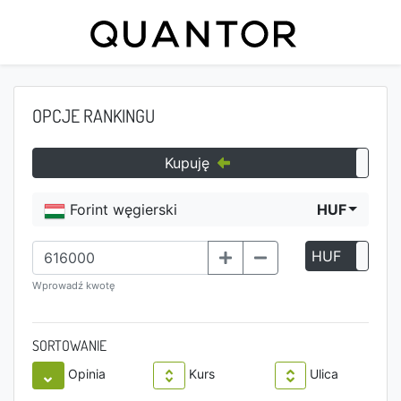
OPCJE RANKINGU
Kupuję
Forint węgierski
HUF
HUF
P
Wprowadź kwotę
SORTOWANIE
Opinia
Kurs
Ulica