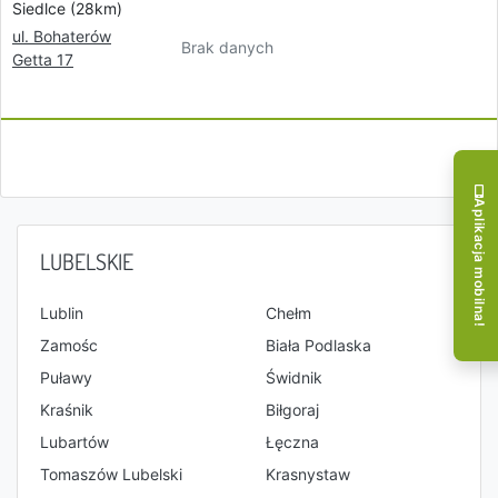
Siedlce (28km)
ul. Bohaterów
Brak danych
Getta 17
Aplikacja mobilna!
LUBELSKIE
Lublin
Chełm
Zamośc
Biała Podlaska
Puławy
Świdnik
Kraśnik
Biłgoraj
Lubartów
Łęczna
Tomaszów Lubelski
Krasnystaw