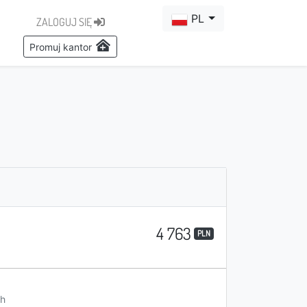
PL
ZALOGUJ SIĘ
Promuj kantor
4 763
PLN
h