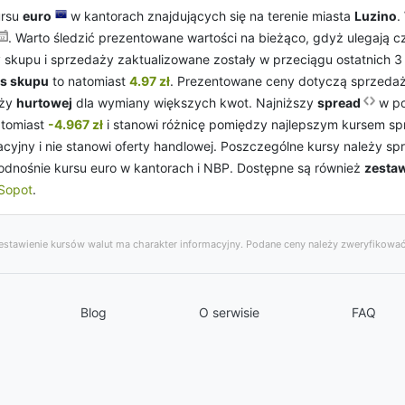
ursu
euro
w kantorach znajdujących się na terenie miasta
Luzino
.
. Warto śledzić prezentowane wartości na bieżąco, gdyż ulegają 
y skupu i sprzedaży zaktualizowane zostały w przeciągu ostatnich 3 
rs skupu
to natomiast
4.97 zł
. Prezentowane ceny dotyczą sprzeda
aży
hurtowej
dla wymiany większych kwot. Najniższy
spread
w po
atomiast
-4.967 zł
i stanowi różnicę pomiędzy najlepszym kursem sp
cyjny i nie stanowi oferty handlowej. Poszczególne kursy należy 
odnośnie kursu euro w kantorach i NBP. Dostępne są również
zesta
Sopot
.
stawienie kursów walut ma charakter informacyjny. Podane ceny należy zweryfikować
Blog
O serwisie
FAQ