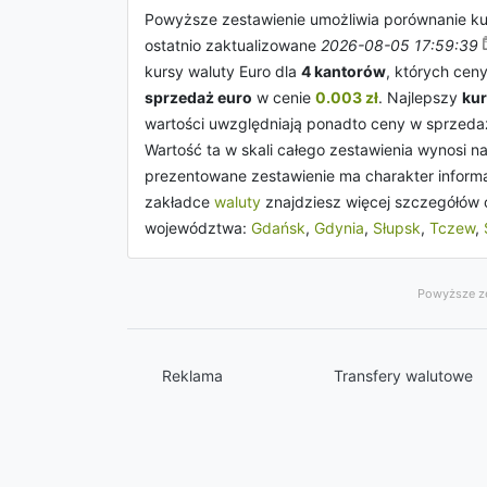
Powyższe zestawienie umożliwia porównanie k
ostatnio zaktualizowane
2026-08-05 17:59:39
kursy waluty Euro dla
4 kantorów
, których cen
sprzedaż euro
w cenie
0.003 zł
. Najlepszy
ku
wartości uwzględniają ponadto ceny w sprzed
Wartość ta w skali całego zestawienia wynosi n
prezentowane zestawienie ma charakter informa
zakładce
waluty
znajdziesz więcej szczegółów 
województwa:
Gdańsk
,
Gdynia
,
Słupsk
,
Tczew
,
Powyższe ze
Reklama
Transfery walutowe