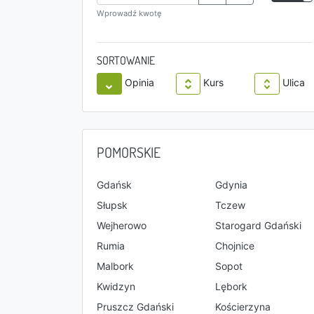
Wprowadź kwotę
SORTOWANIE
Opinia
Kurs
Ulica
POMORSKIE
Gdańsk
Gdynia
Słupsk
Tczew
Wejherowo
Starogard Gdański
Rumia
Chojnice
Malbork
Sopot
Kwidzyn
Lębork
Pruszcz Gdański
Kościerzyna