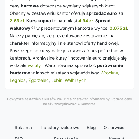
ceny
hurtowe
dotyczące wymiany większych kwot.
Obecny w zestawieniu kantor oferuje
sprzedaż euro
za
2.63 zł
.
Kurs kupna
to natomiast
4.94 zł
.
Spread
walutowy
w prezentowanym kantorze wynosi
0.075 zł
.
Należy pamiętać, że prezentowane zestawienie ma
charakter informacyjny i nie stanowi oferty handlowej.
Poszczególne kursy należy sprawdzać bezpośrednio w
kantorach. Archiwalne kursy i notowania euro znajduje się
w dziale
waluty
. Warto również sprawdzić
porównanie
kantorów
w innych miastach województwa:
Wrocław
,
Legnica
,
Zgorzelec
,
Lubin
,
Wałbrzych
.
Powyższe zestawienie kursów walut ma charakter informacyjny. Podane ceny
należy zweryfikować w kantorze.
Reklama
Transfery walutowe
Blog
O serwisie
FAQ
Prywatność
Kontakt