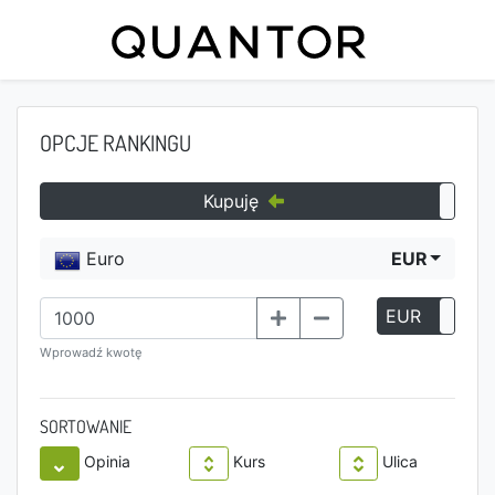
OPCJE RANKINGU
Kupuję
Euro
EUR
EUR
P
Wprowadź kwotę
SORTOWANIE
Opinia
Kurs
Ulica