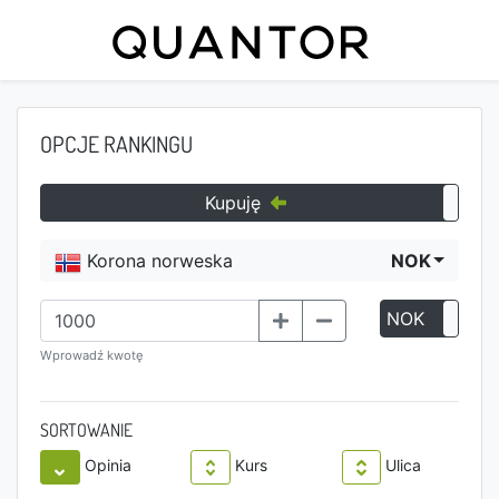
OPCJE RANKINGU
Kupuję
Korona norweska
NOK
NOK
P
Wprowadź kwotę
SORTOWANIE
Opinia
Kurs
Ulica