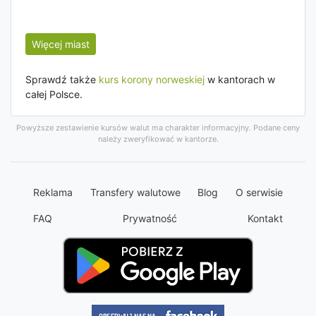
Więcej miast
Sprawdź także
kurs korony norweskiej
w kantorach w
całej Polsce.
Powyższe zestawienie kursów walut ma charakter informacyjny. Podane ceny
należy zweryfikować w kantorze.
Reklama
Transfery walutowe
Blog
O serwisie
FAQ
Prywatność
Kontakt