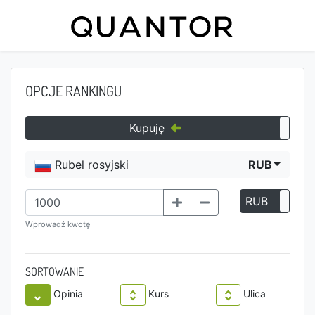
OPCJE RANKINGU
Kupuję
Rubel rosyjski
RUB
RUB
P
Wprowadź kwotę
SORTOWANIE
Opinia
Kurs
Ulica