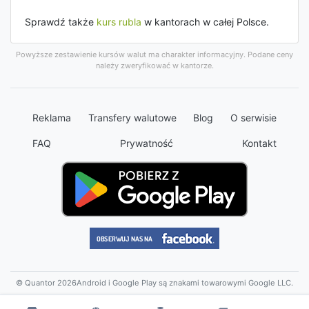
Sprawdź także
kurs rubla
w kantorach w całej Polsce.
Powyższe zestawienie kursów walut ma charakter informacyjny. Podane ceny
należy zweryfikować w kantorze.
Reklama
Transfery walutowe
Blog
O serwisie
FAQ
Prywatność
Kontakt
© Quantor 2026
Android i Google Play są znakami towarowymi Google LLC.