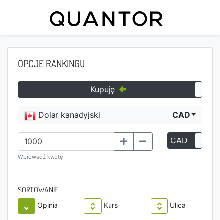
OPCJE RANKINGU
Kupuję
Dolar kanadyjski
CAD
CAD
P
Wprowadź kwotę
SORTOWANIE
Opinia
Kurs
Ulica