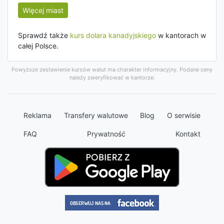
Więcej miast
Sprawdź także
kurs dolara kanadyjskiego
w kantorach w
całej Polsce.
Powyższe zestawienie kursów walut ma charakter informacyjny. Podane ceny
należy zweryfikować w kantorze.
Reklama
Transfery walutowe
Blog
O serwisie
FAQ
Prywatność
Kontakt