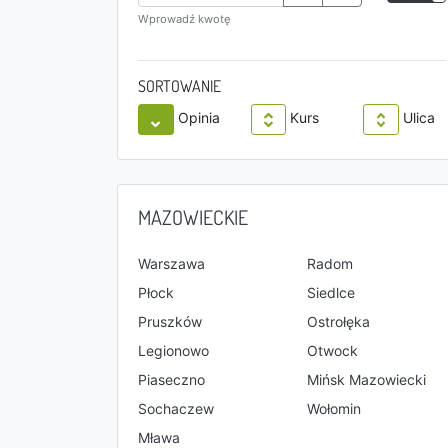
Wprowadź kwotę
SORTOWANIE
Opinia
Kurs
Ulica
MAZOWIECKIE
Warszawa
Radom
Płock
Siedlce
Pruszków
Ostrołęka
Legionowo
Otwock
Piaseczno
Mińsk Mazowiecki
Sochaczew
Wołomin
Mława