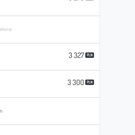
3 327
PLN
3 300
PLN
h