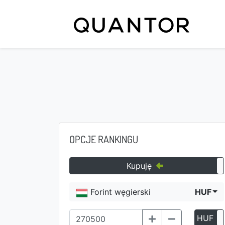
OPCJE RANKINGU
Kupuję
Forint węgierski
HUF
HUF