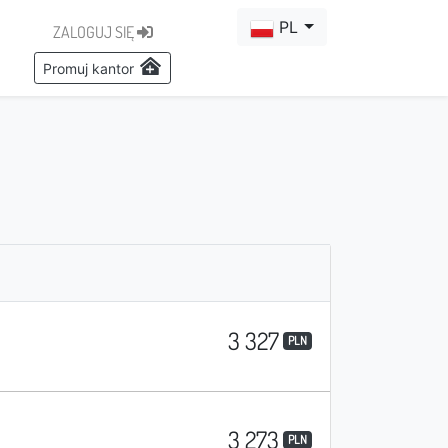
PL
ZALOGUJ SIĘ
Promuj kantor
3 327
PLN
3 273
PLN