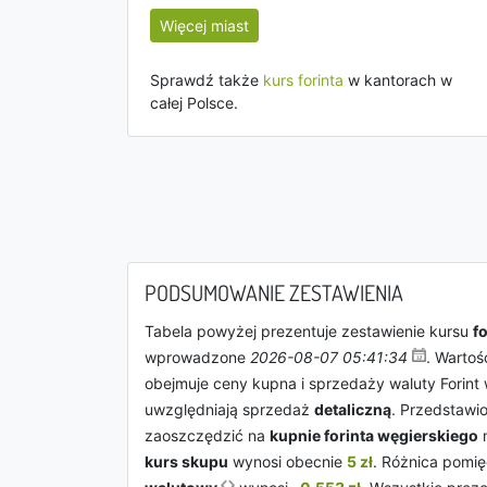
Więcej miast
Sprawdź także
kurs forinta
w kantorach w
całej Polsce.
PODSUMOWANIE ZESTAWIENIA
Tabela powyżej prezentuje zestawienie kursu
f
wprowadzone
2026-08-07 05:41:34
. Wartoś
obejmuje ceny kupna i sprzedaży waluty Forint
uwzględniają sprzedaż
detaliczną
. Przedstawi
zaoszczędzić na
kupnie forinta węgierskiego
n
kurs skupu
wynosi obecnie
5 zł
. Różnica pomię