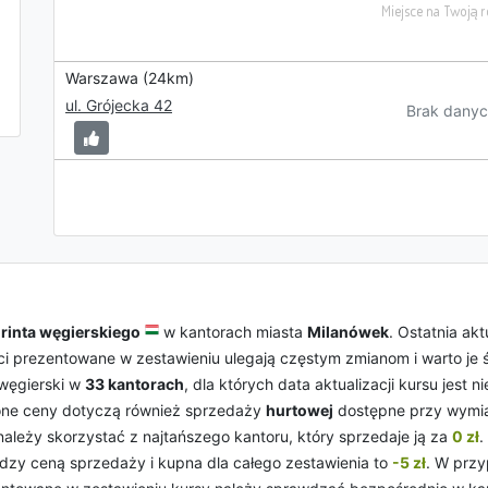
Warszawa (24km)
ul. Grójecka 42
Brak danyc
orinta węgierskiego
w kantorach miasta
Milanówek
. Ostatnia ak
ci prezentowane w zestawieniu ulegają częstym zmianom i warto je ś
 węgierski w
33 kantorach
, dla których data aktualizacji kursu jest n
one ceny dotyczą również sprzedaży
hurtowej
dostępne przy wymian
ależy skorzystać z najtańszego kantoru, który sprzedaje ją za
0 zł
.
dzy ceną sprzedaży i kupna dla całego zestawienia to
-5 zł
. W prz