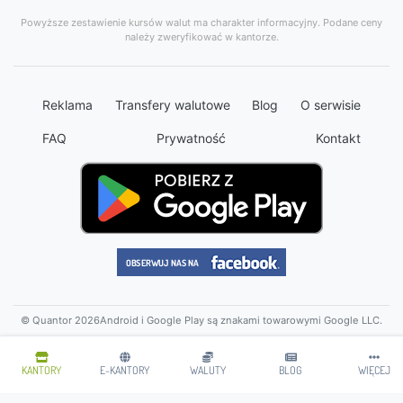
Powyższe zestawienie kursów walut ma charakter informacyjny. Podane ceny
należy zweryfikować w kantorze.
Reklama
Transfery walutowe
Blog
O serwisie
FAQ
Prywatność
Kontakt
© Quantor 2026
Android i Google Play są znakami towarowymi Google LLC.
KANTORY
E-KANTORY
WALUTY
BLOG
WIĘCEJ