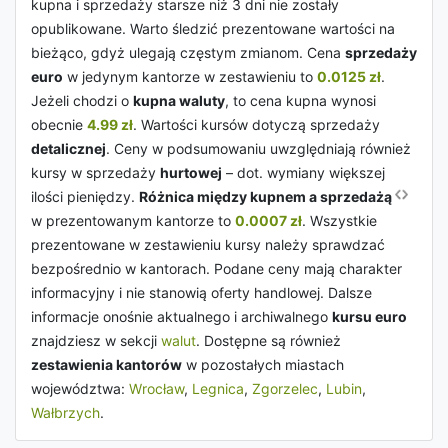
kupna i sprzedaży starsze niż 3 dni nie zostały
opublikowane. Warto śledzić prezentowane wartości na
bieżąco, gdyż ulegają częstym zmianom. Cena
sprzedaży
euro
w jedynym kantorze w zestawieniu to
0.0125 zł
.
Jeżeli chodzi o
kupna waluty
, to cena kupna wynosi
obecnie
4.99 zł
. Wartości kursów dotyczą sprzedaży
detalicznej
. Ceny w podsumowaniu uwzględniają również
kursy w sprzedaży
hurtowej
– dot. wymiany większej
ilości pieniędzy.
Różnica między kupnem a sprzedażą
w prezentowanym kantorze to
0.0007 zł
. Wszystkie
prezentowane w zestawieniu kursy należy sprawdzać
bezpośrednio w kantorach. Podane ceny mają charakter
informacyjny i nie stanowią oferty handlowej. Dalsze
informacje onośnie aktualnego i archiwalnego
kursu euro
znajdziesz w sekcji
walut
. Dostępne są również
zestawienia kantorów
w pozostałych miastach
województwa:
Wrocław
,
Legnica
,
Zgorzelec
,
Lubin
,
Wałbrzych
.