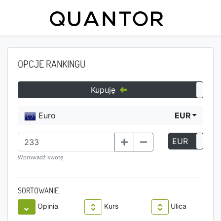
OPCJE RANKINGU
Kupuję
Euro
EUR
EUR
P
Wprowadź kwotę
SORTOWANIE
Opinia
Kurs
Ulica