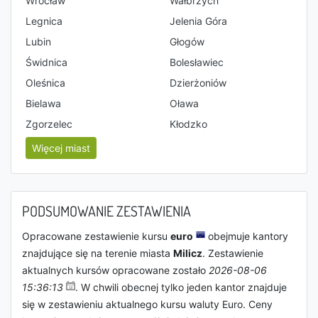
Wrocław
Wałbrzych
Legnica
Jelenia Góra
Lubin
Głogów
Świdnica
Bolesławiec
Oleśnica
Dzierżoniów
Bielawa
Oława
Zgorzelec
Kłodzko
Więcej miast
PODSUMOWANIE ZESTAWIENIA
Opracowane zestawienie kursu
euro
obejmuje kantory
znajdujące się na terenie miasta
Milicz
. Zestawienie
aktualnych kursów opracowane zostało
2026-08-06
15:36:13
. W chwili obecnej tylko jeden kantor znajduje
się w zestawieniu aktualnego kursu waluty Euro. Ceny