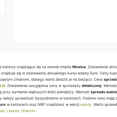
 kantory znajdujące się na terenie miasta
Mosina
. Zestawienie ak
r znajduje się w zestawieniu aktualnego kursu waluty Euro. Ceny kupn
zęstym zmianom, dlatego warto śledzić je na bieżąco. Cena
sprzed
 zł
. Zestawienie uwzględnia ceny w sprzedaży
detalicznej
. Wartoś
 przy wymianie większych ilości pieniędzy. Wartość
spreadu walu
y należy sprawdzać bezpośrednio w kantorach. Podane ceny mają cha
uro
w kantorach oraz NBP znajdziesz w sekcji
waluty
. Warto spraw
ski
,
Leszno
,
Gniezno
.