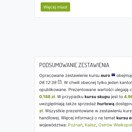
Więcej miast
PODSUMOWANIE ZESTAWIENIA
Opracowane zestawienie kursu
euro
obejmuje
08:12:39
. W chwili obecnej tylko jeden kanto
opublikowane. Prezentowane wartości ulegają c
0.188 zł
. W przypadku
kursu skupu
jest to
4.96
uwzględniają także sprzedaż
hurtową
dostępną
zł
. Wszystkie prezentowane w zestawieniu kurs
handlowej. Więcej informacji o na temat
kursu e
województwa:
Poznań
,
Kalisz
,
Ostrów Wielkopol