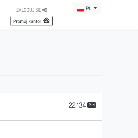
PL
ZALOGUJ SIĘ
Promuj kantor
22 134
PLN