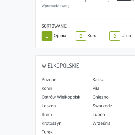
Wprowadź kwotę
SORTOWANIE
Opinia
Kurs
Ulica
WIELKOPOLSKIE
Poznań
Kalisz
Konin
Piła
Ostrów Wielkopolski
Gniezno
Leszno
Swarzędz
Śrem
Luboń
Krotoszyn
Września
Turek