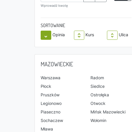
Wprowadź kwotę
SORTOWANIE
Opinia
Kurs
Ulica
MAZOWIECKIE
Warszawa
Radom
Płock
Siedlce
Pruszków
Ostrołęka
Legionowo
Otwock
Piaseczno
Mińsk Mazowiecki
Sochaczew
Wołomin
Mława