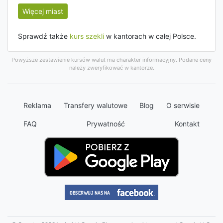
Więcej miast
Sprawdź także
kurs szekli
w kantorach w całej Polsce.
Powyższe zestawienie kursów walut ma charakter informacyjny. Podane ceny
należy zweryfikować w kantorze.
Reklama
Transfery walutowe
Blog
O serwisie
FAQ
Prywatność
Kontakt