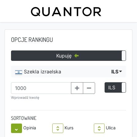
OPCJE RANKINGU
Kupuję
Szekla izraelska
ILS
ILS
P
Wprowadź kwotę
SORTOWANIE
Opinia
Kurs
Ulica