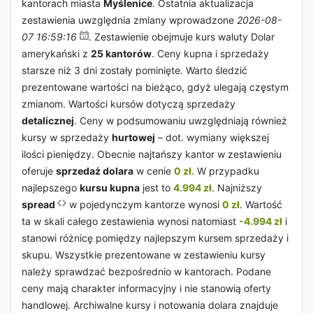
kantorach miasta
Myślenice
. Ostatnia aktualizacja
zestawienia uwzględnia zmiany wprowadzone
2026-08-
07 16:59:16
. Zestawienie obejmuje kurs waluty Dolar
amerykański z
25 kantorów
. Ceny kupna i sprzedaży
starsze niż 3 dni zostały pominięte. Warto śledzić
prezentowane wartości na bieżąco, gdyż ulegają częstym
zmianom. Wartości kursów dotyczą sprzedaży
detalicznej
. Ceny w podsumowaniu uwzględniają również
kursy w sprzedaży
hurtowej
– dot. wymiany większej
ilości pieniędzy. Obecnie najtańszy kantor w zestawieniu
oferuje
sprzedaż dolara
w cenie
0 zł
. W przypadku
najlepszego
kursu kupna
jest to
4.994 zł
. Najniższy
spread
w pojedynczym kantorze wynosi
0 zł
. Wartość
ta w skali całego zestawienia wynosi natomiast
-4.994 zł
i
stanowi różnicę pomiędzy najlepszym kursem sprzedaży i
skupu. Wszystkie prezentowane w zestawieniu kursy
należy sprawdzać bezpośrednio w kantorach. Podane
ceny mają charakter informacyjny i nie stanowią oferty
handlowej. Archiwalne kursy i notowania dolara znajduje