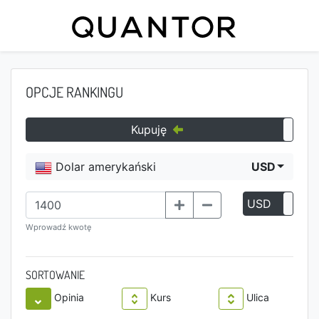
OPCJE RANKINGU
Kupuję
Dolar amerykański
USD
USD
P
Wprowadź kwotę
SORTOWANIE
Opinia
Kurs
Ulica