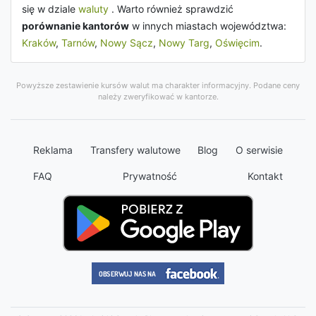
się w dziale
waluty
. Warto również sprawdzić
porównanie kantorów
w innych miastach województwa:
Kraków
,
Tarnów
,
Nowy Sącz
,
Nowy Targ
,
Oświęcim
.
Powyższe zestawienie kursów walut ma charakter informacyjny. Podane ceny
należy zweryfikować w kantorze.
Reklama
Transfery walutowe
Blog
O serwisie
FAQ
Prywatność
Kontakt