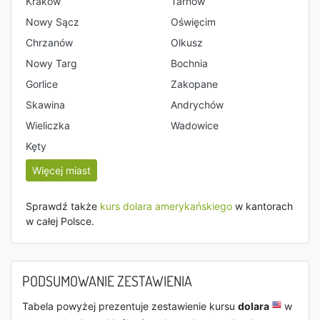
Kraków
Tarnów
Nowy Sącz
Oświęcim
Chrzanów
Olkusz
Nowy Targ
Bochnia
Gorlice
Zakopane
Skawina
Andrychów
Wieliczka
Wadowice
Kęty
Więcej miast
Sprawdź także
kurs dolara amerykańskiego
w kantorach
w całej Polsce.
PODSUMOWANIE ZESTAWIENIA
Tabela powyżej prezentuje zestawienie kursu
dolara
w