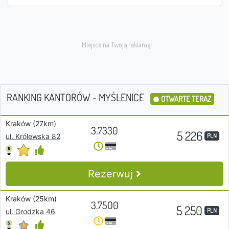
RANKING KANTORÓW - MYŚLENICE
OTWARTE TERAZ
Kraków (27km)
3.7330
5 226
PLN
ul. Królewska 82
Rezerwuj
Kraków (25km)
3.7500
5 250
PLN
ul. Grodzka 46