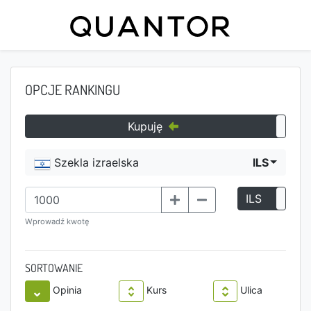
OPCJE RANKINGU
Kupuję
Szekla izraelska
ILS
ILS
P
Wprowadź kwotę
SORTOWANIE
Opinia
Kurs
Ulica