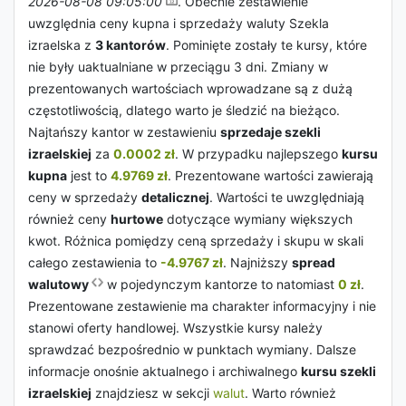
2026-08-08 09:05:00
. Obecnie zestawienie
uwzględnia ceny kupna i sprzedaży waluty Szekla
izraelska z
3 kantorów
. Pominięte zostały te kursy, które
nie były uaktualniane w przeciągu 3 dni. Zmiany w
prezentowanych wartościach wprowadzane są z dużą
częstotliwością, dlatego warto je śledzić na bieżąco.
Najtańszy kantor w zestawieniu
sprzedaje szekli
izraelskiej
za
0.0002 zł
. W przypadku najlepszego
kursu
kupna
jest to
4.9769 zł
. Prezentowane wartości zawierają
ceny w sprzedaży
detalicznej
. Wartości te uwzględniają
również ceny
hurtowe
dotyczące wymiany większych
kwot. Różnica pomiędzy ceną sprzedaży i skupu w skali
całego zestawienia to
-4.9767 zł
. Najniższy
spread
walutowy
w pojedynczym kantorze to natomiast
0 zł
.
Prezentowane zestawienie ma charakter informacyjny i nie
stanowi oferty handlowej. Wszystkie kursy należy
sprawdzać bezpośrednio w punktach wymiany. Dalsze
informacje onośnie aktualnego i archiwalnego
kursu szekli
izraelskiej
znajdziesz w sekcji
walut
. Warto również