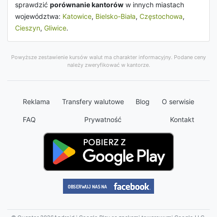
sprawdzić
porównanie kantorów
w innych miastach
województwa:
Katowice
,
Bielsko-Biała
,
Częstochowa
,
Cieszyn
,
Gliwice
.
Powyższe zestawienie kursów walut ma charakter informacyjny. Podane ceny
należy zweryfikować w kantorze.
Reklama
Transfery walutowe
Blog
O serwisie
FAQ
Prywatność
Kontakt