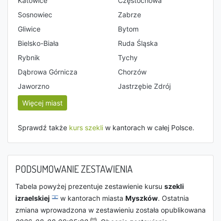
Katowice
Częstochowa
Sosnowiec
Zabrze
Gliwice
Bytom
Bielsko-Biała
Ruda Śląska
Rybnik
Tychy
Dąbrowa Górnicza
Chorzów
Jaworzno
Jastrzębie Zdrój
Więcej miast
Sprawdź także
kurs szekli
w kantorach w całej Polsce.
PODSUMOWANIE ZESTAWIENIA
Tabela powyżej prezentuje zestawienie kursu
szekli
izraelskiej
w kantorach miasta
Myszków
. Ostatnia
zmiana wprowadzona w zestawieniu została opublikowana