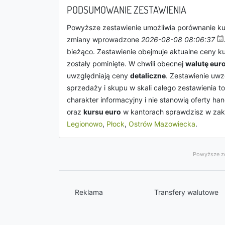
PODSUMOWANIE ZESTAWIENIA
Powyższe zestawienie umożliwia porównanie k
zmiany wprowadzone
2026-08-08 08:06:37
bieżąco. Zestawienie obejmuje aktualne ceny k
zostały pominięte. W chwili obecnej
walutę eur
uwzględniają ceny
detaliczne
. Zestawienie uw
sprzedaży i skupu w skali całego zestawienia t
charakter informacyjny i nie stanowią oferty 
oraz
kursu euro
w kantorach sprawdzisz w za
Legionowo
,
Płock
,
Ostrów Mazowiecka
.
Powyższe ze
Reklama
Transfery walutowe