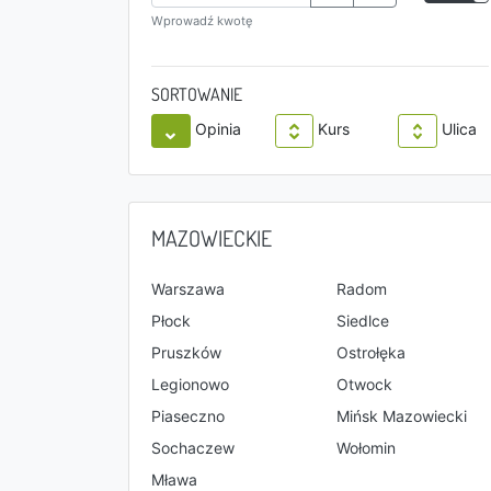
Wprowadź kwotę
SORTOWANIE
Opinia
Kurs
Ulica
MAZOWIECKIE
Warszawa
Radom
Płock
Siedlce
Pruszków
Ostrołęka
Legionowo
Otwock
Piaseczno
Mińsk Mazowiecki
Sochaczew
Wołomin
Mława