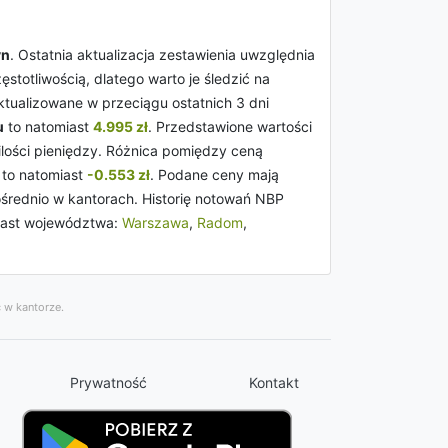
yn
. Ostatnia aktualizacja zestawienia uwzględnia
otliwością, dlatego warto je śledzić na
 aktualizowane w przeciągu ostatnich 3 dni
u
to natomiast
4.995 zł
. Przedstawione wartości
lości pieniędzy. Różnica pomiędzy ceną
to natomiast
-0.553 zł
. Podane ceny mają
ośrednio w kantorach. Historię notowań NBP
iast województwa:
Warszawa
,
Radom
,
 w kantorze.
Prywatność
Kontakt