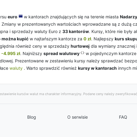
ursu
euro
w kantorach znajdujących się na terenie miasta
Nadarz
. Zmiany w prezentowanych wartościach wprowadzane są z dużą częst
upna i sprzedaży waluty Euro z
33 kantorów
. Kursy, które nie były
o można kupić
w najtańszym kantorze za
0 zł
. Najlepszy
kurs skup
zględnia również ceny w sprzedaży
hurtowej
dla wymiany znacznej i
o
-4.995 zł
. Najniższy
spread walutowy
w pojedynczym kantorze 
handlowej. Prezentowane w zestawieniu kursy należy sprawdzać bezp
kłace
waluty
. Warto sprawdzić również
kursy w kantorach
innych m
stawienie kursów walut ma charakter informacyjny. Podane ceny należy zweryfikować
Blog
O serwisie
FAQ