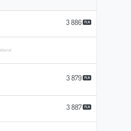
3 886
PLN
3 879
PLN
3 887
PLN