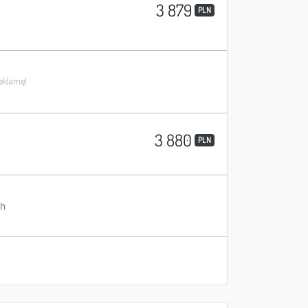
3 879
PLN
3 880
PLN
h