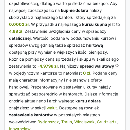
częstotliwością, dlatego warto je śledzić na bieżąco. Aby
najwięcej zaoszczędzić na
kupnie dolara
należy
skorzystać z najtańszego kantoru, który sprzedaje ją za
0.0002 zł
. W przypadku najlepszego
kursu kupna
jest to
4.98 zł
. Zestawienie uwzględnia ceny w sprzedaży
detalicznej
. Wartości podane w podsumowaniu kursów i
spredaów uwzględniają także sprzedaż
hurtową
dostępną przy wymianie większych ilości pieniędzy.
Różnica pomiędzy ceną sprzedaży i skupu w skali całego
zestawienia to
-4.9798 zł
. Najniższy
spread walutowy
w pojedynczym kantorze to natomiast
0 zł
. Podane ceny
mają charakter informacyjny i nie stanowią oferty
handlowej. Prezentowane w zestawieniu kursy należy
sprawdzać bezpośrednio w kantorach. Dalsze informacje
onośnie aktualnego i archiwalnego
kursu dolara
znajdziesz w sekcji
walut
. Dostępne są również
zestawienia kantorów
w pozostałych miastach
województwa:
Bydgoszcz
,
Toruń
,
Włocławek
,
Grudziądz
,
Inowrocław
.