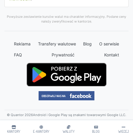
Powyższe zestawienie kursów walut ma charakter informacyjny. Podane ceny
należy zweryfikować w kantorze.
Reklama
Transfery walutowe
Blog
O serwisie
FAQ
Prywatność
Kontakt
© Quantor 2026
Android i Google Play są znakami towarowymi Google LLC.
KANTORY
E-KANTORY
WALUTY
BLOG
WIĘCEJ