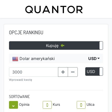
OPCJE RANKINGU
Kupuję
Dolar amerykański
USD
USD
P
Wprowadź kwotę
SORTOWANIE
Opinia
Kurs
Ulica