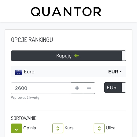
OPCJE RANKINGU
Kupuję
Euro
EUR
EUR
P
Wprowadź kwotę
SORTOWANIE
Opinia
Kurs
Ulica