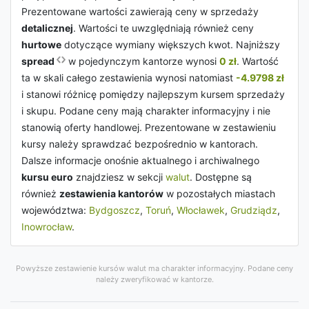
Prezentowane wartości zawierają ceny w sprzedaży
detalicznej
. Wartości te uwzględniają również ceny
hurtowe
dotyczące wymiany większych kwot. Najniższy
spread
w pojedynczym kantorze wynosi
0 zł
. Wartość
ta w skali całego zestawienia wynosi natomiast
-4.9798 zł
i stanowi różnicę pomiędzy najlepszym kursem sprzedaży
i skupu. Podane ceny mają charakter informacyjny i nie
stanowią oferty handlowej. Prezentowane w zestawieniu
kursy należy sprawdzać bezpośrednio w kantorach.
Dalsze informacje onośnie aktualnego i archiwalnego
kursu euro
znajdziesz w sekcji
walut
. Dostępne są
również
zestawienia kantorów
w pozostałych miastach
województwa:
Bydgoszcz
,
Toruń
,
Włocławek
,
Grudziądz
,
Inowrocław
.
Powyższe zestawienie kursów walut ma charakter informacyjny. Podane ceny
należy zweryfikować w kantorze.