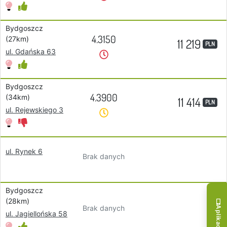
Bydgoszcz
4.3150
(27km)
11 219
PLN
ul. Gdańska 63
Bydgoszcz
4.3900
(34km)
11 414
PLN
ul. Rejewskiego 3
ul. Rynek 6
Brak danych
Bydgoszcz
(28km)
Brak danych
ul. Jagiellońska 58