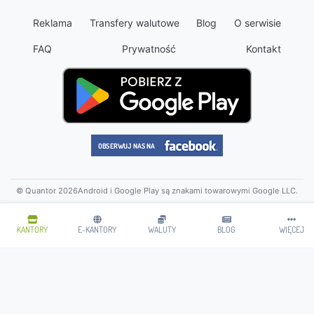
Reklama
Transfery walutowe
Blog
O serwisie
FAQ
Prywatność
Kontakt
© Quantor 2026
Android i Google Play są znakami towarowymi Google LLC.
KANTORY
E-KANTORY
WALUTY
BLOG
WIĘCEJ