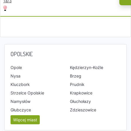
1a/3
OPOLSKIE
Opole
Kędzierzyn-Koźle
Nysa
Brzeg
Kluczbork
Prudnik
Strzelce Opolskie
Krapkowice
Namysłów
Głuchołazy
Głubczyce
Zdzieszowice
Więcej miast