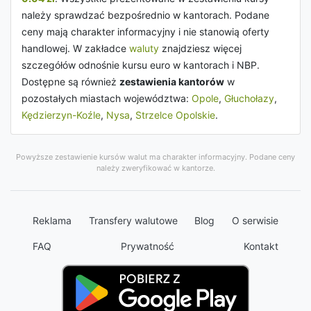
należy sprawdzać bezpośrednio w kantorach. Podane
ceny mają charakter informacyjny i nie stanowią oferty
handlowej. W zakładce
waluty
znajdziesz więcej
szczegółów odnośnie kursu euro w kantorach i NBP.
Dostępne są również
zestawienia kantorów
w
pozostałych miastach województwa:
Opole
,
Głuchołazy
,
Kędzierzyn-Koźle
,
Nysa
,
Strzelce Opolskie
.
Powyższe zestawienie kursów walut ma charakter informacyjny. Podane ceny
należy zweryfikować w kantorze.
Reklama
Transfery walutowe
Blog
O serwisie
FAQ
Prywatność
Kontakt