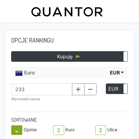
OPCJE RANKINGU
Kupuję
Euro
EUR
EUR
P
Wprowadź kwotę
SORTOWANIE
Opinia
Kurs
Ulica