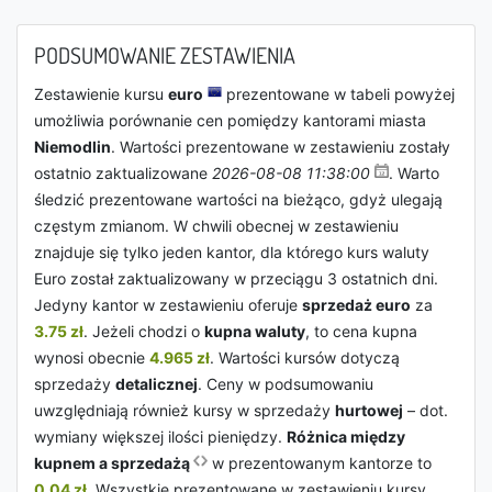
PODSUMOWANIE ZESTAWIENIA
Zestawienie kursu
euro
prezentowane w tabeli powyżej
umożliwia porównanie cen pomiędzy kantorami miasta
Niemodlin
. Wartości prezentowane w zestawieniu zostały
ostatnio zaktualizowane
2026-08-08 11:38:00
. Warto
śledzić prezentowane wartości na bieżąco, gdyż ulegają
częstym zmianom. W chwili obecnej w zestawieniu
znajduje się tylko jeden kantor, dla którego kurs waluty
Euro został zaktualizowany w przeciągu 3 ostatnich dni.
Jedyny kantor w zestawieniu oferuje
sprzedaż euro
za
3.75 zł
. Jeżeli chodzi o
kupna waluty
, to cena kupna
wynosi obecnie
4.965 zł
. Wartości kursów dotyczą
sprzedaży
detalicznej
. Ceny w podsumowaniu
uwzględniają również kursy w sprzedaży
hurtowej
– dot.
wymiany większej ilości pieniędzy.
Różnica między
kupnem a sprzedażą
w prezentowanym kantorze to
0.04 zł
. Wszystkie prezentowane w zestawieniu kursy