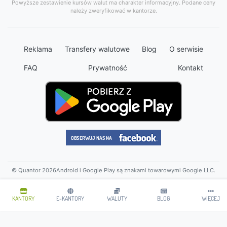
Powyższe zestawienie kursów walut ma charakter informacyjny. Podane ceny
należy zweryfikować w kantorze.
Reklama
Transfery walutowe
Blog
O serwisie
FAQ
Prywatność
Kontakt
© Quantor 2026
Android i Google Play są znakami towarowymi Google LLC.
KANTORY
E-KANTORY
WALUTY
BLOG
WIĘCEJ