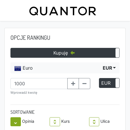
OPCJE RANKINGU
Kupuję
Euro
EUR
EUR
P
Wprowadź kwotę
SORTOWANIE
Opinia
Kurs
Ulica