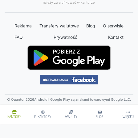
należy zweryfikować w kantorze.
Reklama
Transfery walutowe
Blog
O serwisie
FAQ
Prywatność
Kontakt
© Quantor 2026
Android i Google Play są znakami towarowymi Google LLC.
KANTORY
E-KANTORY
WALUTY
BLOG
WIĘCEJ