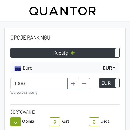
OPCJE RANKINGU
Kupuję
Euro
EUR
EUR
P
Wprowadź kwotę
SORTOWANIE
Opinia
Kurs
Ulica