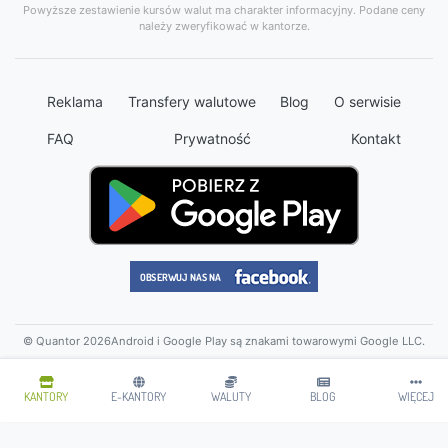
Powyższe zestawienie kursów walut ma charakter informacyjny. Podane ceny
należy zweryfikować w kantorze.
Reklama
Transfery walutowe
Blog
O serwisie
FAQ
Prywatność
Kontakt
© Quantor 2026
Android i Google Play są znakami towarowymi Google LLC.
KANTORY
E-KANTORY
WALUTY
BLOG
WIĘCEJ