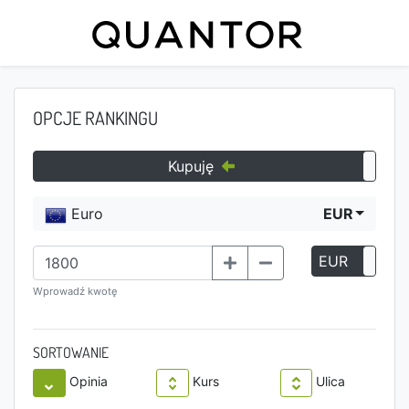
OPCJE RANKINGU
Kupuję
Euro
EUR
EUR
P
Wprowadź kwotę
SORTOWANIE
Opinia
Kurs
Ulica