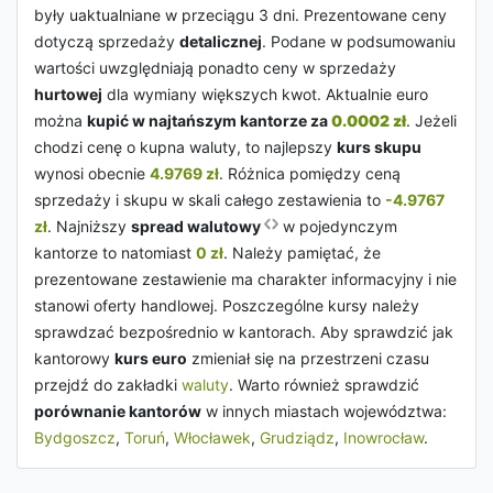
były uaktualniane w przeciągu 3 dni. Prezentowane ceny
dotyczą sprzedaży
detalicznej
. Podane w podsumowaniu
wartości uwzględniają ponadto ceny w sprzedaży
hurtowej
dla wymiany większych kwot. Aktualnie euro
można
kupić w najtańszym kantorze za
0.0002 zł
. Jeżeli
chodzi cenę o kupna waluty, to najlepszy
kurs skupu
wynosi obecnie
4.9769 zł
. Różnica pomiędzy ceną
sprzedaży i skupu w skali całego zestawienia to
-4.9767
zł
. Najniższy
spread walutowy
w pojedynczym
kantorze to natomiast
0 zł
. Należy pamiętać, że
prezentowane zestawienie ma charakter informacyjny i nie
stanowi oferty handlowej. Poszczególne kursy należy
sprawdzać bezpośrednio w kantorach. Aby sprawdzić jak
kantorowy
kurs euro
zmieniał się na przestrzeni czasu
przejdź do zakładki
waluty
. Warto również sprawdzić
porównanie kantorów
w innych miastach województwa:
Bydgoszcz
,
Toruń
,
Włocławek
,
Grudziądz
,
Inowrocław
.