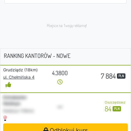
RANKING KANTORÓW - NOWE
Grudziądz (18km)
4.3800
7 884
PLN
ul. Chełmińska 4
Extrakantor
Oszczędzasz
Kwidzyn
•••
84
PLN
Kwidzyn (16km)
Odblokuj kurs