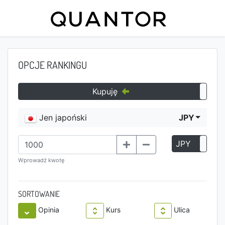
OPCJE RANKINGU
Kupuję
Jen japoński
JPY
JPY
P
Wprowadź kwotę
SORTOWANIE
Opinia
Kurs
Ulica