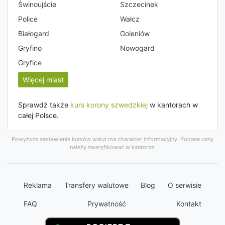
Świnoujście
Szczecinek
Police
Wałcz
Białogard
Goleniów
Gryfino
Nowogard
Gryfice
Więcej miast
Sprawdź także
kurs korony szwedzkiej
w kantorach w
całej Polsce.
Powyższe zestawienie kursów walut ma charakter informacyjny. Podane ceny
należy zweryfikować w kantorze.
Reklama
Transfery walutowe
Blog
O serwisie
FAQ
Prywatność
Kontakt