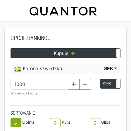
OPCJE RANKINGU
Kupuję
Korona szwedzka
SEK
SEK
P
Wprowadź kwotę
SORTOWANIE
Opinia
Kurs
Ulica