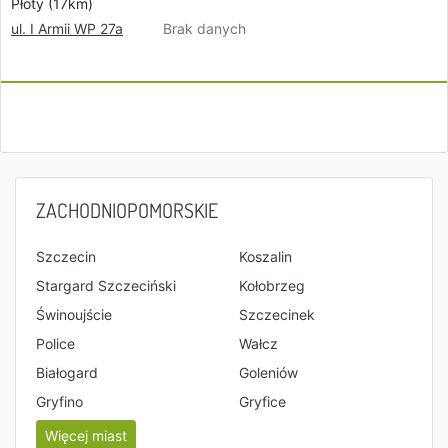
Płoty (17km)
Brak danych
ul. I Armii WP 27a
ZACHODNIOPOMORSKIE
Szczecin
Koszalin
Stargard Szczeciński
Kołobrzeg
Świnoujście
Szczecinek
Police
Wałcz
Białogard
Goleniów
Gryfino
Gryfice
Więcej miast