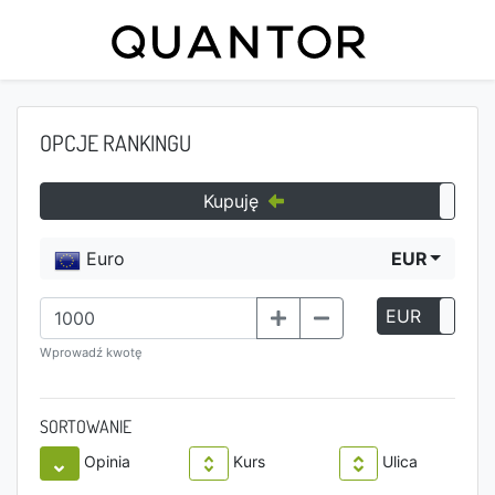
OPCJE RANKINGU
Kupuję
Euro
EUR
EUR
P
Wprowadź kwotę
SORTOWANIE
Opinia
Kurs
Ulica