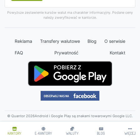
Powyższe zestawienie kursów walut ma charakter informacyjny. Podane ceny
należy zweryfikować w kantorze.
Reklama
Transfery walutowe
Blog
O serwisie
FAQ
Prywatność
Kontakt
© Quantor 2026
Android i Google Play są znakami towarowymi Google LLC.
KANTORY
E-KANTORY
WALUTY
BLOG
WIĘCEJ