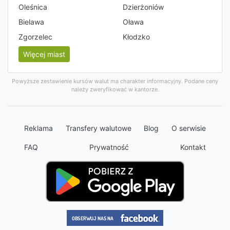
Oleśnica
Dzierżoniów
Bielawa
Oława
Zgorzelec
Kłodzko
Więcej miast
Powyższe zestawienie kursów walut ma charakter informacyjny. Podane ceny
należy zweryfikować w kantorze.
Reklama
Transfery walutowe
Blog
O serwisie
FAQ
Prywatność
Kontakt