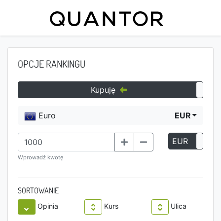
OPCJE RANKINGU
Kupuję
Euro
EUR
EUR
P
Wprowadź kwotę
SORTOWANIE
Opinia
Kurs
Ulica