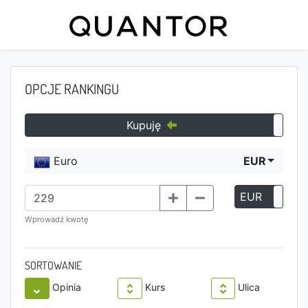
OPCJE RANKINGU
Kupuję
Euro
EUR
EUR
P
Wprowadź kwotę
SORTOWANIE
Opinia
Kurs
Ulica