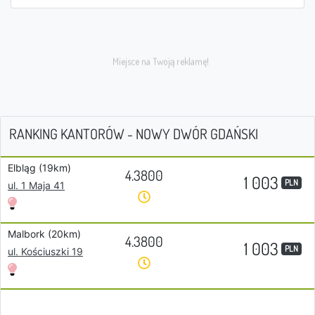
RANKING KANTORÓW - NOWY DWÓR GDAŃSKI
Elbląg (19km)
4.3800
1 003
PLN
ul. 1 Maja 41
Malbork (20km)
4.3800
1 003
PLN
ul. Kościuszki 19