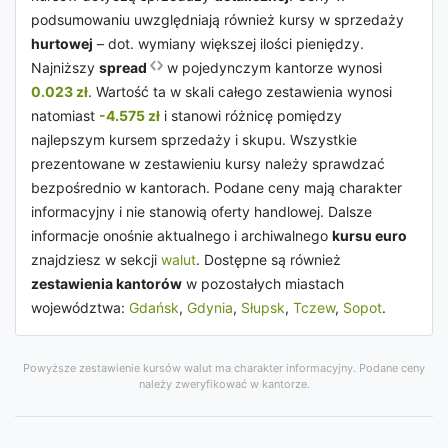
podsumowaniu uwzględniają również kursy w sprzedaży
hurtowej
– dot. wymiany większej ilości pieniędzy.
Najniższy
spread
w pojedynczym kantorze wynosi
0.023 zł
. Wartość ta w skali całego zestawienia wynosi
natomiast
-4.575 zł
i stanowi różnicę pomiędzy
najlepszym kursem sprzedaży i skupu. Wszystkie
prezentowane w zestawieniu kursy należy sprawdzać
bezpośrednio w kantorach. Podane ceny mają charakter
informacyjny i nie stanowią oferty handlowej. Dalsze
informacje onośnie aktualnego i archiwalnego
kursu euro
znajdziesz w sekcji
walut
. Dostępne są również
zestawienia kantorów
w pozostałych miastach
województwa:
Gdańsk
,
Gdynia
,
Słupsk
,
Tczew
,
Sopot
.
Powyższe zestawienie kursów walut ma charakter informacyjny. Podane ceny
należy zweryfikować w kantorze.