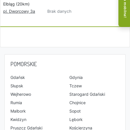
Aplikacja mobilna!
Elbląg (20km)
Brak danych
pl. Dworcowy 3a
POMORSKIE
Gdańsk
Gdynia
Słupsk
Tczew
Wejherowo
Starogard Gdański
Rumia
Chojnice
Malbork
Sopot
Kwidzyn
Lębork
Pruszcz Gdański
Kościerzyna