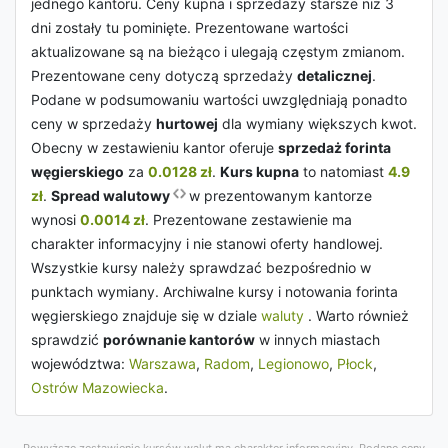
jednego kantoru. Ceny kupna i sprzedaży starsze niż 3
dni zostały tu pominięte. Prezentowane wartości
aktualizowane są na bieżąco i ulegają częstym zmianom.
Prezentowane ceny dotyczą sprzedaży
detalicznej
.
Podane w podsumowaniu wartości uwzględniają ponadto
ceny w sprzedaży
hurtowej
dla wymiany większych kwot.
Obecny w zestawieniu kantor oferuje
sprzedaż forinta
węgierskiego
za
0.0128 zł
.
Kurs kupna
to natomiast
4.9
zł
.
Spread walutowy
w prezentowanym kantorze
wynosi
0.0014 zł
. Prezentowane zestawienie ma
charakter informacyjny i nie stanowi oferty handlowej.
Wszystkie kursy należy sprawdzać bezpośrednio w
punktach wymiany. Archiwalne kursy i notowania forinta
węgierskiego znajduje się w dziale
waluty
. Warto również
sprawdzić
porównanie kantorów
w innych miastach
województwa:
Warszawa
,
Radom
,
Legionowo
,
Płock
,
Ostrów Mazowiecka
.