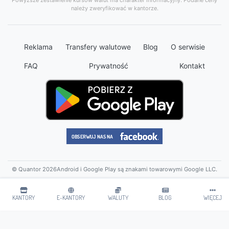
Powyższe zestawienie kursów walut ma charakter informacyjny. Podane ceny
należy zweryfikować w kantorze.
Reklama
Transfery walutowe
Blog
O serwisie
FAQ
Prywatność
Kontakt
© Quantor 2026
Android i Google Play są znakami towarowymi Google LLC.
KANTORY
E-KANTORY
WALUTY
BLOG
WIĘCEJ