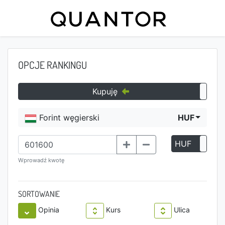
OPCJE RANKINGU
Kupuję
Forint węgierski
HUF
HUF
P
Wprowadź kwotę
SORTOWANIE
Opinia
Kurs
Ulica