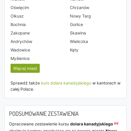
Oświęcim
Chrzanów
Olkusz
Nowy Targ
Bochnia
Gorlice
Zakopane
Skawina
Andrychów
Wieliczka
Wadowice
Kęty
Myślenice
Więcej miast
Sprawdź także
kurs dolara kanadyjskiego
w kantorach w
całej Polsce.
PODSUMOWANIE ZESTAWIENIA
Opracowane zestawienie kursu
dolara kanadyjskiego
obejmuje kantory znajdujące się na terenie miasta
Nowy