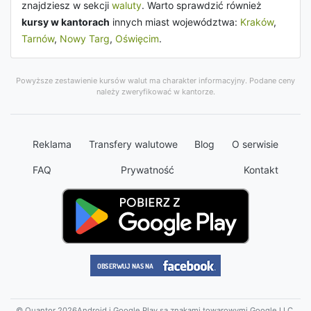
znajdziesz w sekcji
waluty
. Warto sprawdzić również
kursy w kantorach
innych miast województwa:
Kraków
,
Tarnów
,
Nowy Targ
,
Oświęcim
.
Powyższe zestawienie kursów walut ma charakter informacyjny. Podane ceny
należy zweryfikować w kantorze.
Reklama
Transfery walutowe
Blog
O serwisie
FAQ
Prywatność
Kontakt
© Quantor 2026
Android i Google Play są znakami towarowymi Google LLC.