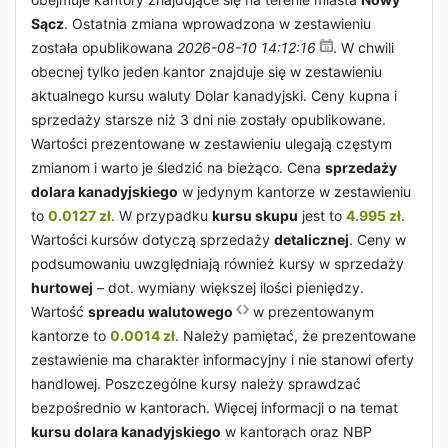
Sącz
. Ostatnia zmiana wprowadzona w zestawieniu
została opublikowana
2026-08-10 14:12:16
. W chwili
obecnej tylko jeden kantor znajduje się w zestawieniu
aktualnego kursu waluty Dolar kanadyjski. Ceny kupna i
sprzedaży starsze niż 3 dni nie zostały opublikowane.
Wartości prezentowane w zestawieniu ulegają częstym
zmianom i warto je śledzić na bieżąco. Cena
sprzedaży
dolara kanadyjskiego
w jedynym kantorze w zestawieniu
to
0.0127 zł
. W przypadku
kursu skupu
jest to
4.995 zł
.
Wartości kursów dotyczą sprzedaży
detalicznej
. Ceny w
podsumowaniu uwzględniają również kursy w sprzedaży
hurtowej
– dot. wymiany większej ilości pieniędzy.
Wartość
spreadu walutowego
w prezentowanym
kantorze to
0.0014 zł
. Należy pamiętać, że prezentowane
zestawienie ma charakter informacyjny i nie stanowi oferty
handlowej. Poszczególne kursy należy sprawdzać
bezpośrednio w kantorach. Więcej informacji o na temat
kursu dolara kanadyjskiego
w kantorach oraz NBP