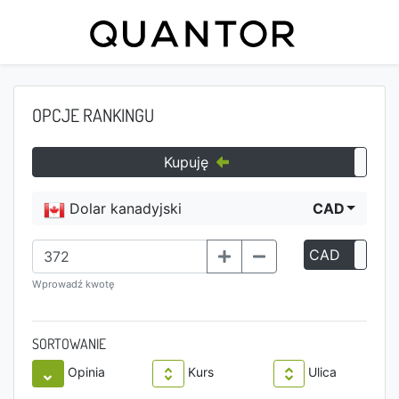
OPCJE RANKINGU
Kupuję
Dolar kanadyjski
CAD
CAD
P
Wprowadź kwotę
SORTOWANIE
Opinia
Kurs
Ulica