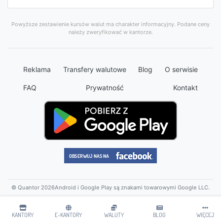
Powyższe zestawienie kursów walut ma charakter informacyjny. Podane ceny
należy zweryfikować w kantorze.
Reklama
Transfery walutowe
Blog
O serwisie
FAQ
Prywatność
Kontakt
© Quantor 2026
Android i Google Play są znakami towarowymi Google LLC.
KANTORY
E-KANTORY
WALUTY
BLOG
WIĘCEJ