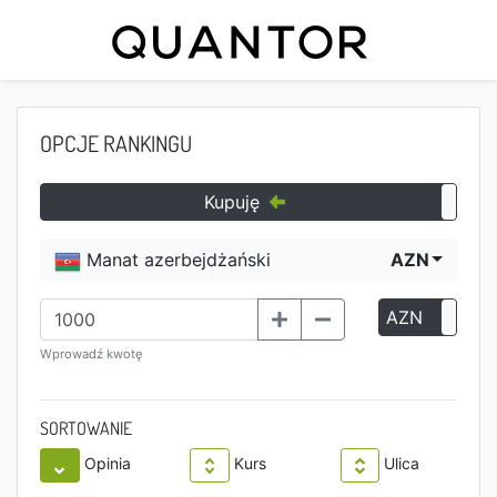
OPCJE RANKINGU
Kupuję
Manat azerbejdżański
AZN
AZN
P
Wprowadź kwotę
SORTOWANIE
Opinia
Kurs
Ulica