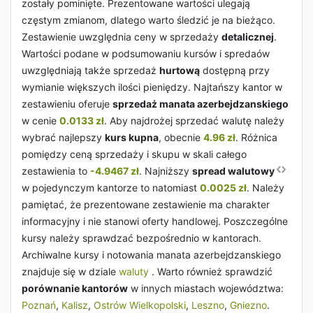
zostały pominięte. Prezentowane wartości ulegają
częstym zmianom, dlatego warto śledzić je na bieżąco.
Zestawienie uwzględnia ceny w sprzedaży
detalicznej
.
Wartości podane w podsumowaniu kursów i spredaów
uwzględniają także sprzedaż
hurtową
dostępną przy
wymianie większych ilości pieniędzy. Najtańszy kantor w
zestawieniu oferuje
sprzedaż manata azerbejdzanskiego
w cenie
0.0133 zł
. Aby najdrożej sprzedać walutę należy
wybrać najlepszy
kurs kupna
, obecnie
4.96 zł
. Różnica
pomiędzy ceną sprzedaży i skupu w skali całego
zestawienia to
-4.9467 zł
. Najniższy
spread walutowy
w pojedynczym kantorze to natomiast
0.0025 zł
. Należy
pamiętać, że prezentowane zestawienie ma charakter
informacyjny i nie stanowi oferty handlowej. Poszczególne
kursy należy sprawdzać bezpośrednio w kantorach.
Archiwalne kursy i notowania manata azerbejdzanskiego
znajduje się w dziale
waluty
. Warto również sprawdzić
porównanie kantorów
w innych miastach województwa:
Poznań
,
Kalisz
,
Ostrów Wielkopolski
,
Leszno
,
Gniezno
.