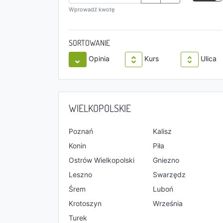
Wprowadź kwotę
SORTOWANIE
Opinia
Kurs
Ulica
WIELKOPOLSKIE
Poznań
Kalisz
Konin
Piła
Ostrów Wielkopolski
Gniezno
Leszno
Swarzędz
Śrem
Luboń
Krotoszyn
Września
Turek