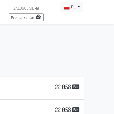
PL
ZALOGUJ SIĘ
Promuj kantor
22 058
PLN
22 058
PLN