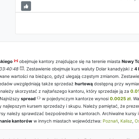
skiego
obejmuje kantory znajdujące się na terenie miasta
Nowy T
03:40:48
. Zestawienie obejmuje kurs waluty Dolar kanadyjski z
4
towane wartości na bieżąco, gdyż ulegają częstym zmianom. Zestaw
edaów uwzględniają także sprzedaż
hurtową
dostępną przy wymiani
należy skorzystać z najtańszego kantoru, który sprzedaje ją za
0.0
 Najniższy
spread
w pojedynczym kantorze wynosi
0.0025 zł
. Wa
y najlepszym kursem sprzedaży i skupu. Należy pamiętać, że preze
ursy należy sprawdzać bezpośrednio w kantorach. Archiwalne kursy i
anie kantorów
w innych miastach województwa:
Poznań
,
Kalisz
,
Os