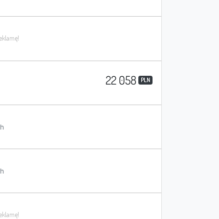
22 058
PLN
h
h