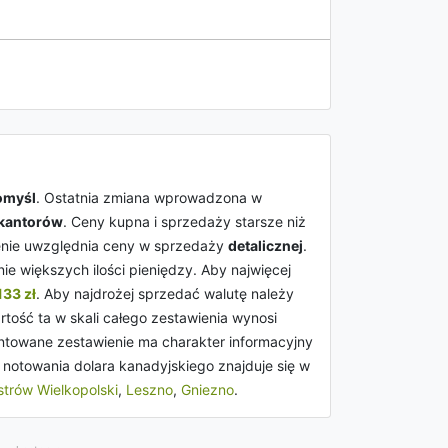
omyśl
. Ostatnia zmiana wprowadzona w
 kantorów
. Ceny kupna i sprzedaży starsze niż
ienie uwzględnia ceny w sprzedaży
detalicznej
.
e większych ilości pieniędzy. Aby najwięcej
133 zł
. Aby najdrożej sprzedać walutę należy
rtość ta w skali całego zestawienia wynosi
ntowane zestawienie ma charakter informacyjny
 notowania dolara kanadyjskiego znajduje się w
trów Wielkopolski
,
Leszno
,
Gniezno
.