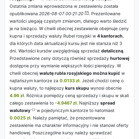
Ostatnia zmiana wprowadzona w zestawieniu została
opublikowana
2026-08-07 00:21:20
. Prezentowane
wartości ulegają częstym zmianom, dlatego warto śledzić
je na bieżąco. W chwili obecnej zestawienie obejmuje ceny
kupna i sprzedaży waluty Rubel rosyjski w
4 kantorach
,
dla których data aktualizacji kursu jest nie starsza niż 3
dni. Wartości kursów uwzględniają sprzedaż
detaliczną
.
Przedstawione ceny dotyczą również sprzedaży
hurtowej
dostępne przy wymianie większych ilości pieniędzy. W
chwili obecnej
walutę rubla rosyjskiego można kupić
w
najtańszym kantorze za
0.0133 zł
. Jeżeli chodzi cenę o
kupna waluty, to najlepszy
kurs skupu
wynosi obecnie
4.96 zł
. Różnica pomiędzy ceną sprzedaży i skupu w skali
całego zestawienia to
-4.9467 zł
. Najniższy
spread
walutowy
w pojedynczym kantorze to natomiast
0.0025 zł
. Należy pamiętać, że prezentowane
zestawienie ma charakter informacyjny i nie stanowi oferty
handlowej. Poszczególne kursy należy sprawdzać