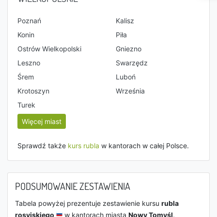
Poznań
Kalisz
Konin
Piła
Ostrów Wielkopolski
Gniezno
Leszno
Swarzędz
Śrem
Luboń
Krotoszyn
Września
Turek
Więcej miast
Sprawdź także
kurs rubla
w kantorach w całej Polsce.
PODSUMOWANIE ZESTAWIENIA
Tabela powyżej prezentuje zestawienie kursu
rubla
rosyjskiego
w kantorach miasta
Nowy Tomyśl
.