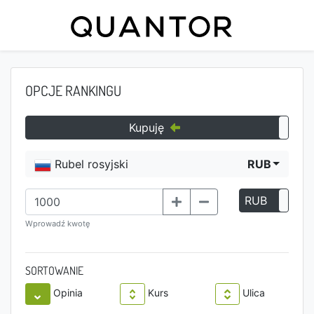
OPCJE RANKINGU
Kupuję
Rubel rosyjski
RUB
RUB
P
Wprowadź kwotę
SORTOWANIE
Opinia
Kurs
Ulica