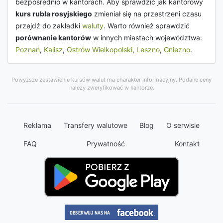
bezpośrednio w kantorach. Aby sprawdzić jak kantorowy
kurs rubla rosyjskiego
zmieniał się na przestrzeni czasu
przejdź do zakładki
waluty
. Warto również sprawdzić
porównanie kantorów
w innych miastach województwa:
Poznań
,
Kalisz
,
Ostrów Wielkopolski
,
Leszno
,
Gniezno
.
Powyższe zestawienie kursów walut ma charakter informacyjny. Podane ceny
należy zweryfikować w kantorze.
Reklama
Transfery walutowe
Blog
O serwisie
FAQ
Prywatność
Kontakt