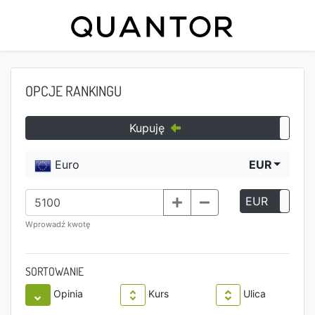
OPCJE RANKINGU
Kupuję
Euro
EUR
EUR
P
Wprowadź kwotę
SORTOWANIE
Opinia
Kurs
Ulica