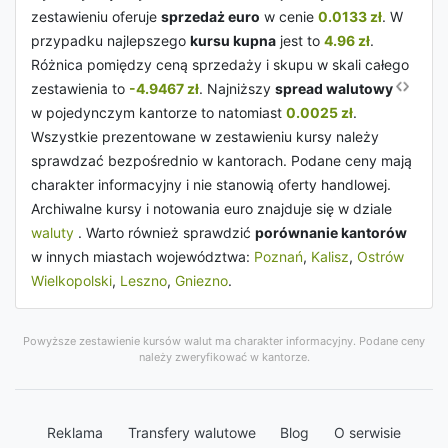
zestawieniu oferuje
sprzedaż euro
w cenie
0.0133 zł
. W
przypadku najlepszego
kursu kupna
jest to
4.96 zł
.
Różnica pomiędzy ceną sprzedaży i skupu w skali całego
zestawienia to
-4.9467 zł
. Najniższy
spread walutowy
w pojedynczym kantorze to natomiast
0.0025 zł
.
Wszystkie prezentowane w zestawieniu kursy należy
sprawdzać bezpośrednio w kantorach. Podane ceny mają
charakter informacyjny i nie stanowią oferty handlowej.
Archiwalne kursy i notowania euro znajduje się w dziale
waluty
. Warto również sprawdzić
porównanie kantorów
w innych miastach województwa:
Poznań
,
Kalisz
,
Ostrów
Wielkopolski
,
Leszno
,
Gniezno
.
Powyższe zestawienie kursów walut ma charakter informacyjny. Podane ceny
należy zweryfikować w kantorze.
Reklama
Transfery walutowe
Blog
O serwisie