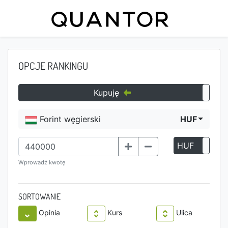
OPCJE RANKINGU
Kupuję
Forint węgierski
HUF
HUF
P
Wprowadź kwotę
SORTOWANIE
Opinia
Kurs
Ulica