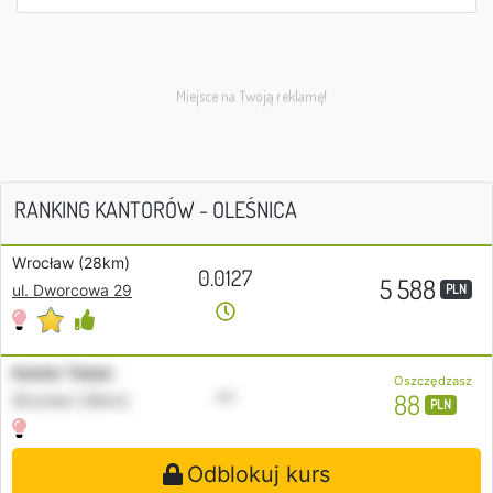
RANKING KANTORÓW - OLEŚNICA
Wrocław (28km)
0.0127
5 588
PLN
ul. Dworcowa 29
Kantor Tukan
Oszczędzasz
•••
88
Wrocław (28km)
PLN
Odblokuj kurs