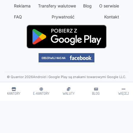
Reklama
Transfery walutowe
Blog
O serwisie
FAQ
Prywatność
Kontakt
© Quantor 2026
Android i Google Play są znakami towarowymi Google LLC.
KANTORY
E-KANTORY
WALUTY
BLOG
WIĘCEJ