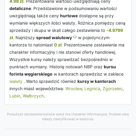
4.98 zł
. Prezentowane wartości uwzględniają ceny
detaliczne
. Przedstawione w podsumowaniu wartości
uwzględniają także ceny
hurtowe
dostępne są przy
wymianie większych ilości waluty. Różnica pomiędzy ceną
sprzedaży i skupu w skali całego zestawienia to
-4.9799
zł
. Najniższy
spread walutowy
w pojedynczym
kantorze to natomiast
0 zł
. Prezentowane zestawienie ma
charakter informacyjny i nie stanowi oferty handlowej.
Wszystkie kursy należy sprawdzać bezpośrednio w
punktach wymiany. Historię notowań NBP oraz
kursu
forinta węgierskiego
w kantorach sprawdzisz w zakłace
waluty
. Warto sprawdzić również
kursy w kantorach
innych miast województwa:
Wrocław
,
Legnica
,
Zgorzelec
,
Lubin
,
Wałbrzych
.
Powyższe zestawienie kursów walut ma charakter informacyjny. Podane ceny
należy zweryfikować w kantorze.