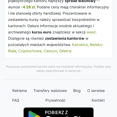
pojedynczego kantoru najniższy
spread walutowy
wynosi
-4.28 zł
. Podane ceny mają charakter informacyjny
i nie stanowią oferty handlowej. Prezentowane w
zestawieniu kursy należy sprawdzać bezpośrednio w
kantorach. Dalsze informacje onośnie aktualnego i
archiwalnego
kursu euro
znajdziesz w sekcji
walut
.
Dostępne są również
zestawienia kantorów
w
pozostałych miastach województwa:
Katowice
,
Bielsko-
Biała
,
Częstochowa
,
Cieszyn
,
Gliwice
.
Powyższe zestawienie kursów walut ma charakter informacyjny. Podane ceny
należy zweryfikować w kantorze.
Reklama
Transfery walutowe
Blog
O serwisie
FAQ
Prywatność
Kontakt