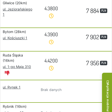
Gliwice (20km)
4.3800
7 884
ul. Jeziorańskiego
PLN
1
Bytom (28km)
4.3900
7 902
PLN
ul. Kościuszki 1
Ruda Śląska
4.4200
(16km)
7 956
PLN
ul. 1-go Maja 310
Aplikacja mobilna!
ul. Rynek 1
Brak danych
Rybnik (16km)