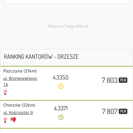
RANKING KANTORÓW - ORZESZE
Pszczyna (21km)
4.3350
7 803
ul. Broniewskiego
PLN
1A
Chorzów (22km)
4.3371
7 807
PLN
ul. Kościuszki 9