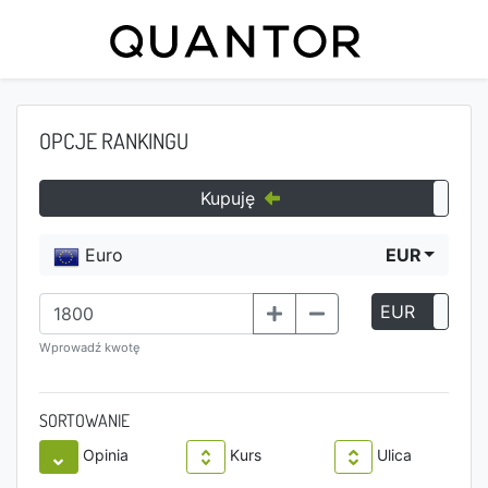
OPCJE RANKINGU
Kupuję
Euro
EUR
EUR
P
Wprowadź kwotę
SORTOWANIE
Opinia
Kurs
Ulica