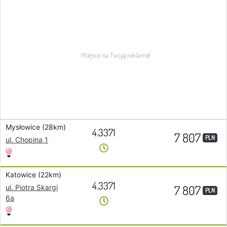
Mysłowice (28km)
4.3371
7 807
PLN
ul. Chopina 1
Katowice (22km)
4.3371
7 807
ul. Piotra Skargi
PLN
6a