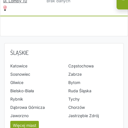
Brak danych
ul. Lompy 10
ŚLĄSKIE
Katowice
Częstochowa
Sosnowiec
Zabrze
Gliwice
Bytom
Bielsko-Biała
Ruda Śląska
Rybnik
Tychy
Dąbrowa Górnicza
Chorzów
Jaworzno
Jastrzębie Zdrój
Więcej miast