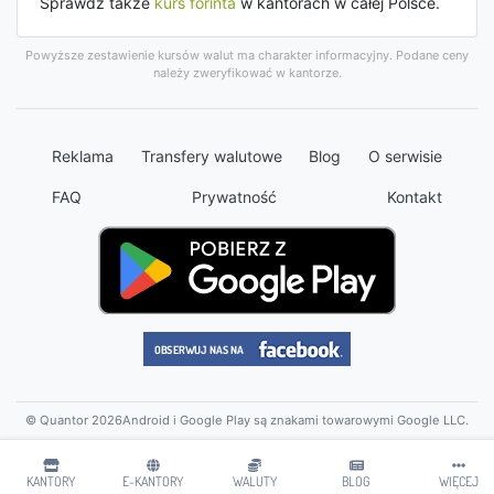
Sprawdź także
kurs forinta
w kantorach w całej Polsce.
Powyższe zestawienie kursów walut ma charakter informacyjny. Podane ceny
należy zweryfikować w kantorze.
Reklama
Transfery walutowe
Blog
O serwisie
FAQ
Prywatność
Kontakt
© Quantor 2026
Android i Google Play są znakami towarowymi Google LLC.
KANTORY
E-KANTORY
WALUTY
BLOG
WIĘCEJ