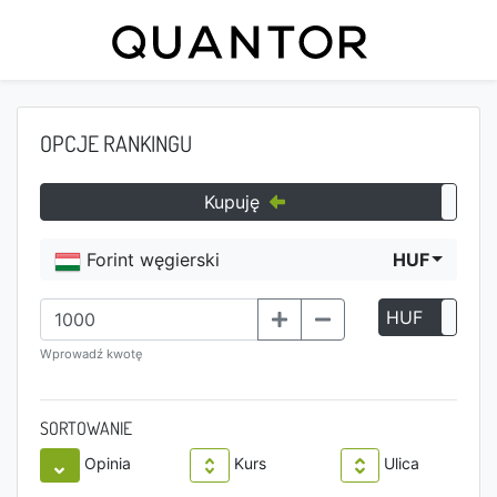
OPCJE RANKINGU
Kupuję
Forint węgierski
HUF
HUF
P
Wprowadź kwotę
SORTOWANIE
Opinia
Kurs
Ulica