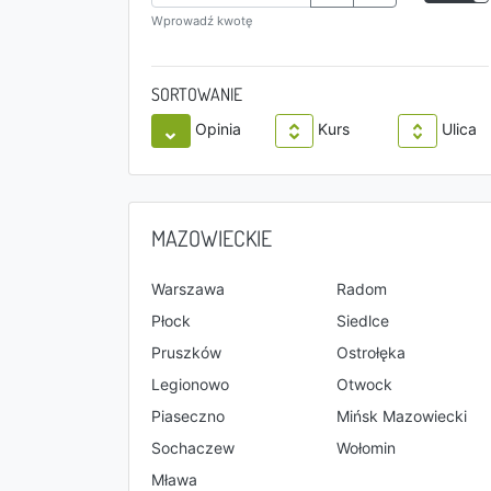
Wprowadź kwotę
SORTOWANIE
Opinia
Kurs
Ulica
MAZOWIECKIE
Warszawa
Radom
Płock
Siedlce
Pruszków
Ostrołęka
Legionowo
Otwock
Piaseczno
Mińsk Mazowiecki
Sochaczew
Wołomin
Mława