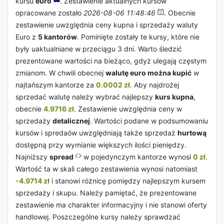
kursu
euro
. Zestawienie aktualnych kursów
opracowane zostało
2026-08-06 11:48:46
. Obecnie
zestawienie uwzględnia ceny kupna i sprzedaży waluty
Euro z
5 kantorów
. Pominięte zostały te kursy, które nie
były uaktualniane w przeciągu 3 dni. Warto śledzić
prezentowane wartości na bieżąco, gdyż ulegają częstym
zmianom. W chwili obecnej
walutę euro można kupić
w
najtańszym kantorze za
0.0002 zł
. Aby najdrożej
sprzedać walutę należy wybrać najlepszy
kurs kupna
,
obecnie
4.9716 zł
. Zestawienie uwzględnia ceny w
sprzedaży
detalicznej
. Wartości podane w podsumowaniu
kursów i spredaów uwzględniają także sprzedaż
hurtową
dostępną przy wymianie większych ilości pieniędzy.
Najniższy
spread
w pojedynczym kantorze wynosi
0 zł
.
Wartość ta w skali całego zestawienia wynosi natomiast
-4.9714 zł
i stanowi różnicę pomiędzy najlepszym kursem
sprzedaży i skupu. Należy pamiętać, że prezentowane
zestawienie ma charakter informacyjny i nie stanowi oferty
handlowej. Poszczególne kursy należy sprawdzać