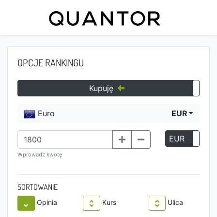
OPCJE RANKINGU
Kupuję
Euro
EUR
EUR
P
Wprowadź kwotę
SORTOWANIE
Opinia
Kurs
Ulica