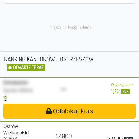
RANKING KANTORÓW - OSTRZESZÓW
OTWARTE TERAZ
Extrakantor
Oszczędzasz
•••
122
Syców (20km)
PLN
Odblokuj kurs
Ostrów
Wielkopolski
4.4000