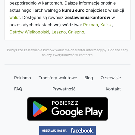
bezpośrednio w kantorach. Dalsze informacje onośnie
aktualnego i archiwalnego
kursu euro
znajdziesz w sekcji
walut
. Dostępne są również
zestawienia kantorów
w
pozostałych miastach województwa:
Poznań
,
Kalisz
,
Ostrów Wielkopolski
,
Leszno
,
Gniezno
.
Powyższe zestawienie kursów walut ma charakter informacyjny. Podane ceny
należy zweryfikować w kantorze.
Reklama
Transfery walutowe
Blog
O serwisie
FAQ
Prywatność
Kontakt