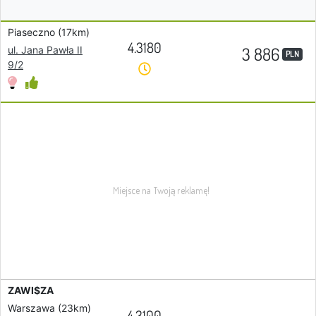
Piaseczno (17km)
4.3180
3 886
ul. Jana Pawła II
PLN
9/2
ZAWI$ZA
Warszawa (23km)
4.3100