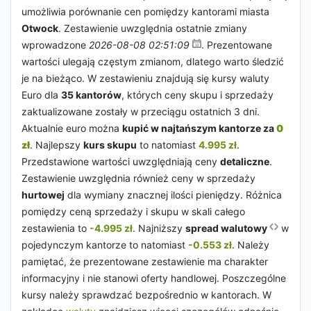
umożliwia porównanie cen pomiędzy kantorami miasta
Otwock
. Zestawienie uwzględnia ostatnie zmiany
wprowadzone
2026-08-08 02:51:09
. Prezentowane
wartości ulegają częstym zmianom, dlatego warto śledzić
je na bieżąco. W zestawieniu znajdują się kursy waluty
Euro dla
35 kantorów
, których ceny skupu i sprzedaży
zaktualizowane zostały w przeciągu ostatnich 3 dni.
Aktualnie euro można
kupić w najtańszym kantorze za
0
zł
. Najlepszy
kurs skupu
to natomiast
4.995 zł
.
Przedstawione wartości uwzględniają ceny
detaliczne
.
Zestawienie uwzględnia również ceny w sprzedaży
hurtowej
dla wymiany znacznej ilości pieniędzy. Różnica
pomiędzy ceną sprzedaży i skupu w skali całego
zestawienia to
-4.995 zł
. Najniższy
spread walutowy
w
pojedynczym kantorze to natomiast
-0.553 zł
. Należy
pamiętać, że prezentowane zestawienie ma charakter
informacyjny i nie stanowi oferty handlowej. Poszczególne
kursy należy sprawdzać bezpośrednio w kantorach. W