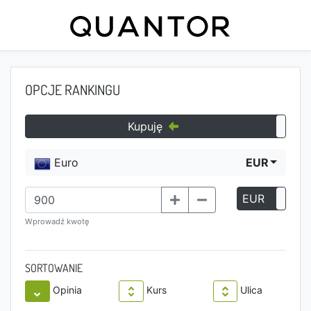
OPCJE RANKINGU
Kupuję
Euro
EUR
EUR
P
Wprowadź kwotę
SORTOWANIE
Opinia
Kurs
Ulica