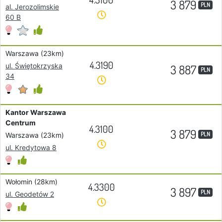
3 879
PLN
al. Jerozolimskie
60 B
Warszawa (23km)
4.3190
ul. Świętokrzyska
3 887
PLN
34
Kantor Warszawa
Centrum
4.3100
3 879
PLN
Warszawa (23km)
ul. Kredytowa 8
Wołomin (28km)
4.3300
3 897
PLN
ul. Geodetów 2