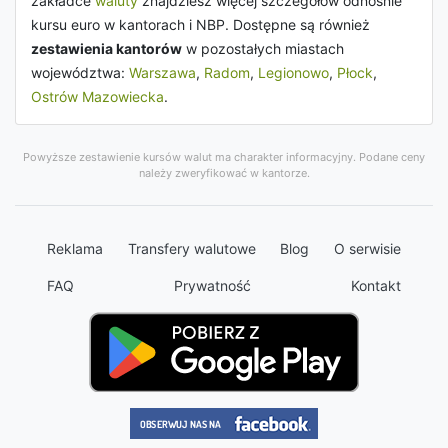
zakładce
waluty
znajdziesz więcej szczegółów odnośnie
kursu euro w kantorach i NBP. Dostępne są również
zestawienia kantorów
w pozostałych miastach
województwa:
Warszawa
,
Radom
,
Legionowo
,
Płock
,
Ostrów Mazowiecka
.
Powyższe zestawienie kursów walut ma charakter informacyjny. Podane ceny
należy zweryfikować w kantorze.
Reklama
Transfery walutowe
Blog
O serwisie
FAQ
Prywatność
Kontakt