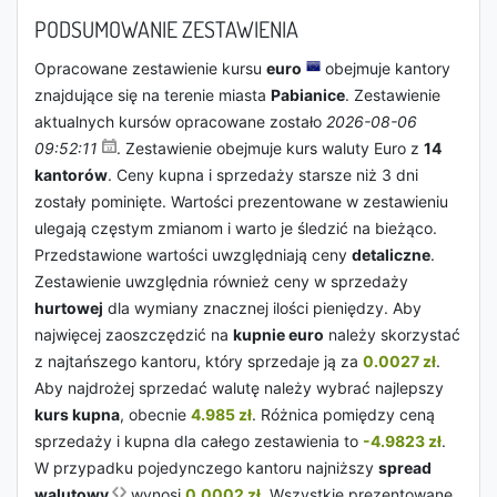
PODSUMOWANIE ZESTAWIENIA
Opracowane zestawienie kursu
euro
obejmuje kantory
znajdujące się na terenie miasta
Pabianice
. Zestawienie
aktualnych kursów opracowane zostało
2026-08-06
09:52:11
. Zestawienie obejmuje kurs waluty Euro z
14
kantorów
. Ceny kupna i sprzedaży starsze niż 3 dni
zostały pominięte. Wartości prezentowane w zestawieniu
ulegają częstym zmianom i warto je śledzić na bieżąco.
Przedstawione wartości uwzględniają ceny
detaliczne
.
Zestawienie uwzględnia również ceny w sprzedaży
hurtowej
dla wymiany znacznej ilości pieniędzy. Aby
najwięcej zaoszczędzić na
kupnie euro
należy skorzystać
z najtańszego kantoru, który sprzedaje ją za
0.0027 zł
.
Aby najdrożej sprzedać walutę należy wybrać najlepszy
kurs kupna
, obecnie
4.985 zł
. Różnica pomiędzy ceną
sprzedaży i kupna dla całego zestawienia to
-4.9823 zł
.
W przypadku pojedynczego kantoru najniższy
spread
walutowy
wynosi
0.0002 zł
. Wszystkie prezentowane