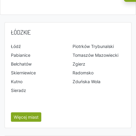
ŁÓDZKIE
Łódź
Piotrków Trybunalski
Pabianice
Tomaszów Mazowiecki
Bełchatów
Zgierz
Skierniewice
Radomsko
Kutno
Zduńska Wola
Sieradz
Więcej miast