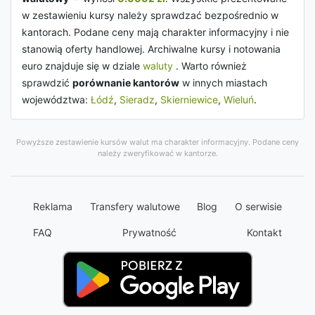
w zestawieniu kursy należy sprawdzać bezpośrednio w
kantorach. Podane ceny mają charakter informacyjny i nie
stanowią oferty handlowej. Archiwalne kursy i notowania
euro znajduje się w dziale
waluty
. Warto również
sprawdzić
porównanie kantorów
w innych miastach
województwa:
Łódź
,
Sieradz
,
Skierniewice
,
Wieluń
.
Powyższe zestawienie kursów walut ma charakter informacyjny. Podane ceny
należy zweryfikować w kantorze.
Reklama
Transfery walutowe
Blog
O serwisie
FAQ
Prywatność
Kontakt