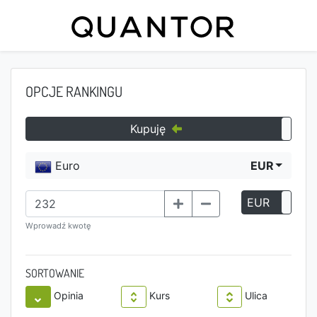
OPCJE RANKINGU
Kupuję
Euro
EUR
EUR
P
Wprowadź kwotę
SORTOWANIE
Opinia
Kurs
Ulica