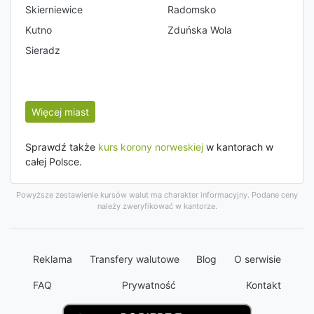
Skierniewice
Radomsko
Kutno
Zduńska Wola
Sieradz
Więcej miast
Sprawdź także
kurs korony norweskiej
w kantorach w
całej Polsce.
Powyższe zestawienie kursów walut ma charakter informacyjny. Podane ceny
należy zweryfikować w kantorze.
Reklama
Transfery walutowe
Blog
O serwisie
FAQ
Prywatność
Kontakt