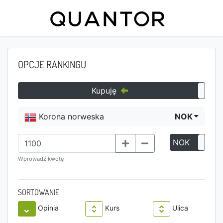
OPCJE RANKINGU
Kupuję
Korona norweska
NOK
NOK
P
Wprowadź kwotę
SORTOWANIE
Opinia
Kurs
Ulica