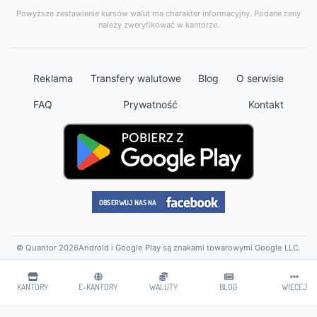
Powyższe zestawienie kursów walut ma charakter informacyjny. Podane ceny
należy zweryfikować w kantorze.
Reklama
Transfery walutowe
Blog
O serwisie
FAQ
Prywatność
Kontakt
© Quantor 2026
Android i Google Play są znakami towarowymi Google LLC.
KANTORY
E-KANTORY
WALUTY
BLOG
WIĘCEJ