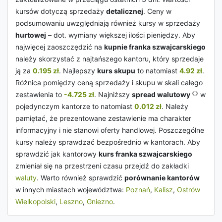
kursów dotyczą sprzedaży
detalicznej
. Ceny w
podsumowaniu uwzględniają również kursy w sprzedaży
hurtowej
– dot. wymiany większej ilości pieniędzy. Aby
najwięcej zaoszczędzić na
kupnie franka szwajcarskiego
należy skorzystać z najtańszego kantoru, który sprzedaje
ją za
0.195 zł
. Najlepszy
kurs skupu
to natomiast
4.92 zł
.
Różnica pomiędzy ceną sprzedaży i skupu w skali całego
zestawienia to
-4.725 zł
. Najniższy
spread walutowy
w
pojedynczym kantorze to natomiast
0.012 zł
. Należy
pamiętać, że prezentowane zestawienie ma charakter
informacyjny i nie stanowi oferty handlowej. Poszczególne
kursy należy sprawdzać bezpośrednio w kantorach. Aby
sprawdzić jak kantorowy
kurs franka szwajcarskiego
zmieniał się na przestrzeni czasu przejdź do zakładki
waluty
. Warto również sprawdzić
porównanie kantorów
w innych miastach województwa:
Poznań
,
Kalisz
,
Ostrów
Wielkopolski
,
Leszno
,
Gniezno
.