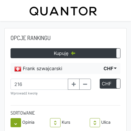
OPCJE RANKINGU
Kupuję
Frank szwajcarski
CHF
CHF
P
Wprowadź kwotę
SORTOWANIE
Opinia
Kurs
Ulica