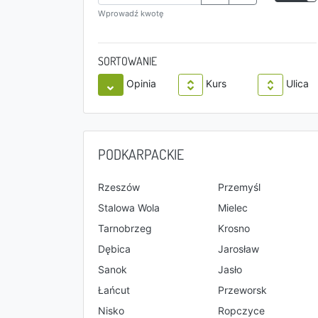
Wprowadź kwotę
SORTOWANIE
Opinia
Kurs
Ulica
PODKARPACKIE
Rzeszów
Przemyśl
Stalowa Wola
Mielec
Tarnobrzeg
Krosno
Dębica
Jarosław
Sanok
Jasło
Łańcut
Przeworsk
Nisko
Ropczyce