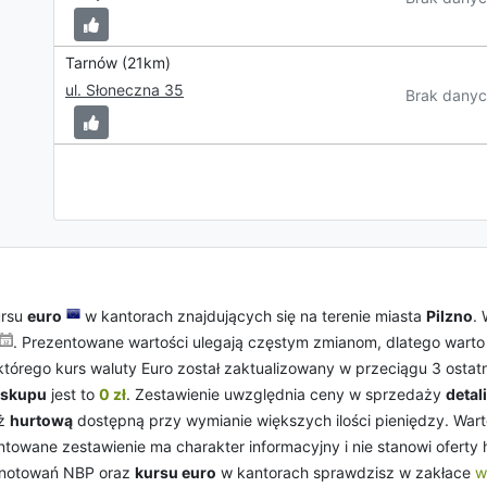
Tarnów (21km)
ul. Słoneczna 35
Brak danyc
ursu
euro
w kantorach znajdujących się na terenie miasta
Pilzno
.
. Prezentowane wartości ulegają częstym zmianom, dlatego warto ś
a którego kurs waluty Euro został zaktualizowany w przeciągu 3 ostat
 skupu
jest to
0 zł
. Zestawienie uwzględnia ceny w sprzedaży
detal
aż
hurtową
dostępną przy wymianie większych ilości pieniędzy. War
ntowane zestawienie ma charakter informacyjny i nie stanowi oferty
ę notowań NBP oraz
kursu euro
w kantorach sprawdzisz w zakłace
w