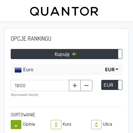
OPCJE RANKINGU
Kupuję
Euro
EUR
EUR
P
Wprowadź kwotę
SORTOWANIE
Opinia
Kurs
Ulica