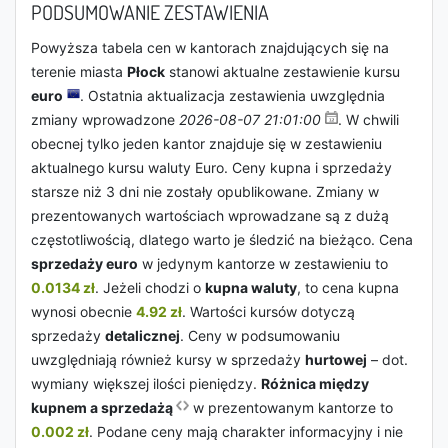
PODSUMOWANIE ZESTAWIENIA
Powyższa tabela cen w kantorach znajdujących się na
terenie miasta
Płock
stanowi aktualne zestawienie kursu
euro
. Ostatnia aktualizacja zestawienia uwzględnia
zmiany wprowadzone
2026-08-07 21:01:00
. W chwili
obecnej tylko jeden kantor znajduje się w zestawieniu
aktualnego kursu waluty Euro. Ceny kupna i sprzedaży
starsze niż 3 dni nie zostały opublikowane. Zmiany w
prezentowanych wartościach wprowadzane są z dużą
częstotliwością, dlatego warto je śledzić na bieżąco. Cena
sprzedaży euro
w jedynym kantorze w zestawieniu to
0.0134 zł
. Jeżeli chodzi o
kupna waluty
, to cena kupna
wynosi obecnie
4.92 zł
. Wartości kursów dotyczą
sprzedaży
detalicznej
. Ceny w podsumowaniu
uwzględniają również kursy w sprzedaży
hurtowej
– dot.
wymiany większej ilości pieniędzy.
Różnica między
kupnem a sprzedażą
w prezentowanym kantorze to
0.002 zł
. Podane ceny mają charakter informacyjny i nie