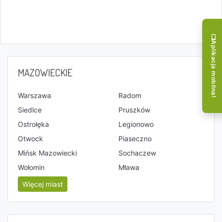
Aplikacja mobilna!
MAZOWIECKIE
Warszawa
Radom
Siedlce
Pruszków
Ostrołęka
Legionowo
Otwock
Piaseczno
Mińsk Mazowiecki
Sochaczew
Wołomin
Mława
Więcej miast