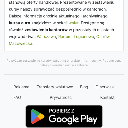
stanowią oferty handlowej. Prezentowane w zestawieniu
kursy należy sprawdzać bezpośrednio w kantorach.
Dalsze informacje onośnie aktualnego i archiwalnego
kursu euro
znajdziesz w sekcji
walut
. Dostępne są
również
zestawienia kantorów
w pozostałych miastach
województwa:
Warszawa
,
Radom
,
Legionowo
,
Ostrów
Mazowiecka
.
Powyższe zestawienie kursów walut ma charakter informacyjny. Podane ceny
należy zweryfikować w kantorze.
Reklama
Transfery walutowe
Blog
O serwisie
FAQ
Prywatność
Kontakt