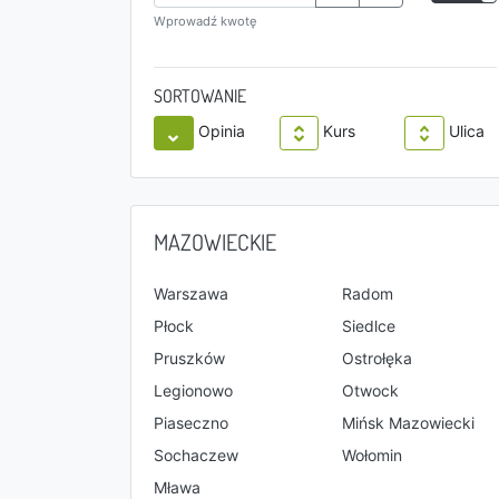
Wprowadź kwotę
SORTOWANIE
Opinia
Kurs
Ulica
MAZOWIECKIE
Warszawa
Radom
Płock
Siedlce
Pruszków
Ostrołęka
Legionowo
Otwock
Piaseczno
Mińsk Mazowiecki
Sochaczew
Wołomin
Mława